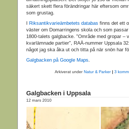
säkert skett flera förändringar här eftersom om
som grustag.
I
Riksantikvarieämbetets databas
finns det ett 
väster om Domarringens skola och som passar
1800-talets galgbacke. ”Område med gropar – v
kvarlämnade partier”, RAÄ-nummer Uppsala 32:
något jag ska åka ut och titta på när snön har fö
Galgbacken på Google Maps
.
Arkiverat under
Natur & Parker
|
3 komme
Galgbacken i Uppsala
12 mars 2010