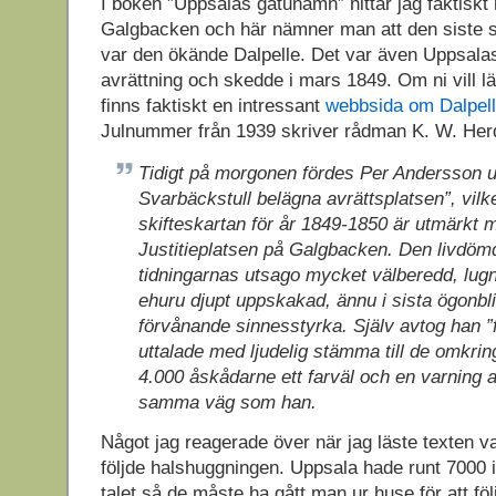
I boken ”Uppsalas gatunamn” hittar jag faktiskt
Galgbacken och här nämner man att den siste 
var den ökände Dalpelle. Det var även Uppsalas 
avrättning och skedde i mars 1849. Om ni vill l
finns faktiskt en intressant
webbsida om Dalpell
Julnummer från 1939 skriver rådman K. W. Her
Tidigt på morgonen fördes Per Andersson ut
Svarbäckstull belägna avrättsplatsen”, vilke
skifteskartan för år 1849-1850 är utmärkt
Justitieplatsen på Galgbacken. Den livdömd
tidningarnas utsago mycket välberedd, lug
ehuru djupt uppskakad, ännu i sista ögonbl
förvånande sinnesstyrka. Själv avtog han ”
uttalade med ljudelig stämma till de omkri
4.000 åskådarne ett farväl och en varning a
samma väg som han.
Något jag reagerade över när jag läste texten 
följde halshuggningen. Uppsala hade runt 7000 
talet så de måste ha gått man ur huse för att fö