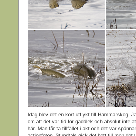
Idag blev det en kort utflykt till Hammarskog. 
om att det var tid för gäddlek och absolut inte 
här. Man får ta tillfället i akt och det var spänna
actionfoton. Stundtals gick det hett till men det