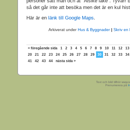
personer satt man och åt ”Alsike lake”. Tyvärr b
så det går inte att besöka men det är en kul hist
Här är en
länk till Google Maps
.
Arkiverat under
Hus & Byggnader
|
Skriv en
< föregående sida
1
2
3
4
5
6
7
8
9
10
11
12
13
20
21
22
23
24
25
26
27
28
29
30
31
32
33
34
41
42
43
44
nästa sida >
Text och bild tillhör www
Prenumerera på
I