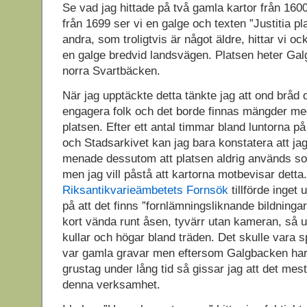
Se vad jag hittade på två gamla kartor från 1600
från 1699 ser vi en galge och texten ”Justitia p
andra, som troligtvis är något äldre, hittar vi o
en galge bredvid landsvägen. Platsen heter Gal
norra Svartbäcken.
När jag upptäckte detta tänkte jag att ond bråd d
engagera folk och det borde finnas mängder me
platsen. Efter ett antal timmar bland luntorna 
och Stadsarkivet kan jag bara konstatera att ja
menade dessutom att platsen aldrig används so
men jag vill påstå att kartorna motbevisar detta.
Riksantikvarieämbetets Fornsök
tillförde inget
på att det finns ”fornlämningsliknande bildningar
kort vända runt åsen, tyvärr utan kameran, så 
kullar och högar bland träden. Det skulle vara
var gamla gravar men eftersom Galgbacken ha
grustag under lång tid så gissar jag att det mest
denna verksamhet.