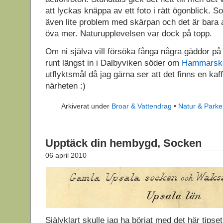
att lyckas knäppa av ett foto i rätt ögonblick. S
även lite problem med skärpan och det är bara a
öva mer. Naturupplevelsen var dock på topp.
Om ni själva vill försöka fånga några gäddor på 
runt längst in i Dalbyviken söder om
Hammarsko
utflyktsmål då jag gärna ser att det finns en kaf
närheten :)
Arkiverat under
Broar & Vattendrag
•
Natur & Parke
Upptäck din hembygd, Socken
06 april 2010
Självklart skulle jag ha börjat med det här tipset