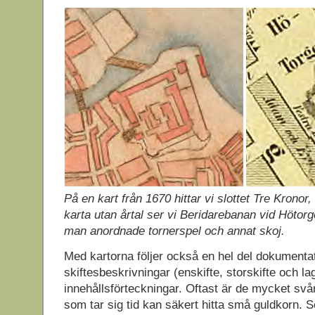
På en kart från 1670 hittar vi slottet Tre Krono
karta utan årtal ser vi Beridarebanan vid Hötor
man anordnade tornerspel och annat skoj.
Med kartorna följer också en hel del dokumenta
skiftesbeskrivningar (enskifte, storskifte och la
innehållsförteckningar. Oftast är de mycket svå
som tar sig tid kan säkert hitta små guldkorn. 