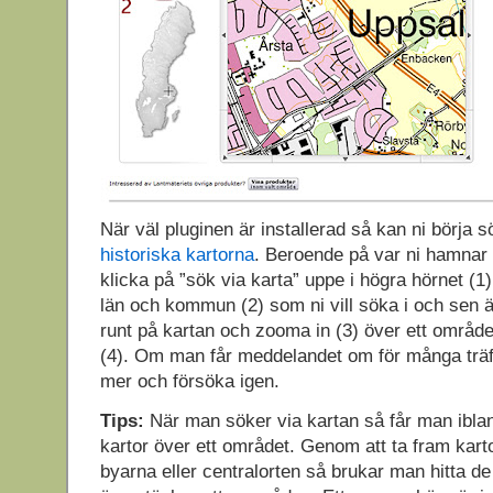
När väl pluginen är installerad så kan ni börja 
historiska kartorna
. Beroende på var ni hamnar
klicka på ”sök via karta” uppe i högra hörnet (1)
län och kommun (2) som ni vill söka i och sen är
runt på kartan och zooma in (3) över ett områd
(4). Om man får meddelandet om för många träf
mer och försöka igen.
Tips:
När man söker via kartan så får man ibland
kartor över ett området. Genom att ta fram kar
byarna eller centralorten så brukar man hitta d