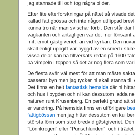
jag stannade till och tog några bilder.
Efter lite efterforskningar på nätet så visade det
kallad fattigbössa och inte någon utflippad bre
kunna tro när man svischar förbi. Den står där l
vägkanten och antagligen var det mer lönsamt a
mitt emot gästgiveriet, än vid kyrkan. Den nuv
skall enligt uppgift var byggd av en smed i slut
vissa delar kan ha tillverkats redan på 1600-tal
på vimpeln i toppen så det är nog flera som var
De flesta svär väl mest för att man måste sakt
passerar byn men jag tycker ni skall stanna till
Det finns en helt
fantastisk hemsida
där ni hitta
och hus i bygden och ni kan dessutom ladda ne
naturen runt Krusenberg. En perfekt grund att st
er vandring. På hemsida finns en utförligare
bes
fattigbössan
men jag hittar dessutom en kul ber
största lönn som stod bredvid gästgiveriet. Den
”Lönnkrogen” eller ”Punschlunden” och i träde