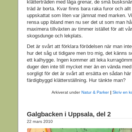
klätterträden med låga grenar, de små busksnå
träd är borta. Kvar finns bara raka furor och all
uppskattat som liten var jämnat med marken. 
rensa upp ibland men nu ser det ut som man hård
maximera tillväxten av timmer istället för att vår
skogsdunge och lekplats.
Det är svårt att förklara förödelsen när man inte
hur det såg ut tidigare men tro mig, det känns 
ett kalhygge. Ingen kommer att leka kurragömma
duger den inte till mycket mer än en vända med
sorgligt för det är svårt att ersätta en sådan h
färdigbyggd klätterställning. Hur tänkte man?
Arkiverat under
Natur & Parker
|
Skriv en 
Galgbacken i Uppsala, del 2
22 mars 2010