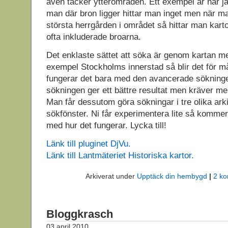
även täcker ytterområden. Ett exempel är när ja
man där bron ligger hittar man inget men när m
största herrgården i området så hittar man kar
ofta inkluderade broarna.
Det enklaste sättet att söka är genom kartan men 
exempel Stockholms innerstad så blir det för m
fungerar det bara med den avancerade sökning
sökningen ger ett bättre resultat men kräver m
Man får dessutom göra sökningar i tre olika arki
sökfönster. Ni får experimentera lite så kommer
med hur det fungerar. Lycka till!
Länk till pluginet DjVu.
Länk till Lantmäteriet Historiska kartor.
Arkiverat under
Upptäck din hembygd
|
2 k
Bloggkrasch
03 april 2010