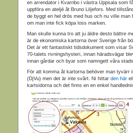
en arrendator i Kvarnbo i västra Uppsala som fått
uppföra en ateljé åt Bruno Liljefors. Med tillst
de byggt en hel drös med hus och nu ville man h
om man inte fick köpa loss marken.
Man skulle kunna tro att ju äldre desto bättre m
är de ekonomiska kartorna över Sverige från bör
Det är ett fantastiskt tidsdokument som visar S
70-talets rivningshysteri, innan häradsvägar ble
innan gårdar och byar som namngett våra stads
För att komma åt kartorna behöver man tyvärr in
(DjVu) men det är inte svårt. Ni hittar
den här
el
kartsidorna och det finns en en enkel handledni