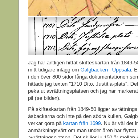
Jag har äntligen hittat skifteskartan från 1849
mitt tidigare inlägg om
Galgbacken i Uppsala
. E
i den över 800 sidor långa dokumentationen som 
hittade jag texten ”1710 Dito, Justitia-plats”. Det
peka ut avrättningsplatsen och jag har markera
pil (se bilden).
På skifteskartan från 1849-50 ligger avrättning
åsbackarna och inte på den södra kullen, Galg
verkar göra på
kartan från 1699
. Nu är väl det i
anmärkningsvärt om man under åren har flyttat 
avrättningsplatsen. Det skiljer ju 150 år mellan