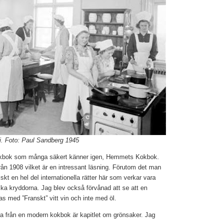
i. Foto: Paul Sandberg 1945
okbok som många säkert känner igen, Hemmets Kokbok.
rån 1908 vilket är en intressant läsning. Förutom det man
iskt en hel del internationella rätter här som verkar vara
ska kryddorna. Jag blev också förvånad att se att en
s med ”Franskt” vitt vin och inte med öl.
na från en modern kokbok är kapitlet om grönsaker. Jag