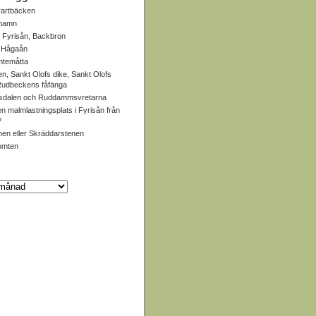
artbäcken
 hamn
 Fyrisån, Backbron
, Hågaån
mtemåtta
en, Sankt Olofs dike, Sankt Olofs
 Rudbeckens fåfänga
dalen och Ruddammsvretarna
en malmlastningsplats i Fyrisån från
?
en eller Skräddarstenen
omten