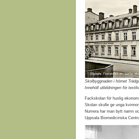
Skolbyggnaden i hörnet Trädgår
Innehöll utbildningen för texti
Fackskolan för huslig ekonom
Skolan skulle ge unga kvinnor u
Numera har man bytt namn och 
Uppsala Biomedicinska Centr