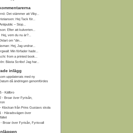
 kommentarerna
rnö:
Det stämmer att Viby...
ristiansen:
Hej Tack för...
Antipublic – Stop...
sson:
Efter att kulverten...
:
Hej, vem du nu är?...
Oklart om ”din...
Näsman:
Hej, Jag undrar...
rgwall:
Min förfader hade...
schi:
from a printed book...
rén:
Bästa Scribo! Jag har...
ade inlägg
 som uppdaterats med ny
. Datum då ändringen genomfördes
5 -
Källbro
2 -
Broar över Fyrisån,
bron
 -
Klockan från Prins Gustavs skola
1 -
Häradsvägen över
ältet
 -
Broar över Fyrisån, Fyrisvall
inläggen