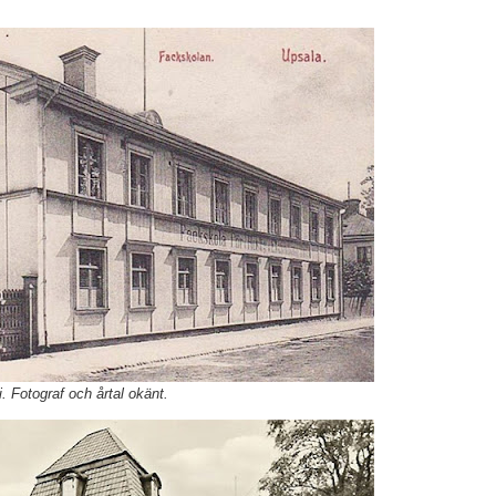
.
Fotograf och årtal okänt.