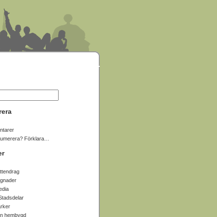
rera
tarer
numerera? Förklara…
er
ttendrag
gnader
edia
Stadsdelar
arker
in hembygd