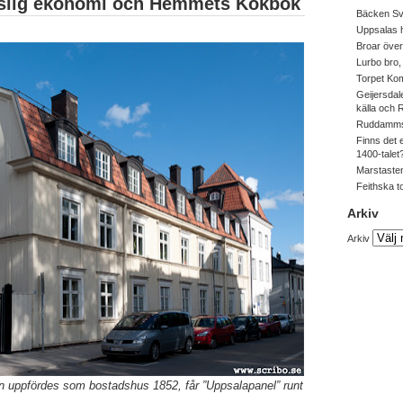
uslig ekonomi och Hemmets Kokbok
Bäcken Sv
Uppsalas
Broar över
Lurbo bro
Torpet Ko
Geijersdal
källa och
Ruddamms
Finns det 
1400-talet
Marstasten
Feithska t
Arkiv
Arkiv
 uppfördes som bostadshus 1852, får ”Uppsalapanel” runt