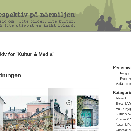
kiv för 'Kultur & Media'
Prenume
Inlägg
idningen
Kommen
Vadå, pre
Kategori
Allmänt
Broar & Va
Hus & Byg
Kultur & M
Kvarter & 
Natur & P
Upptäck d