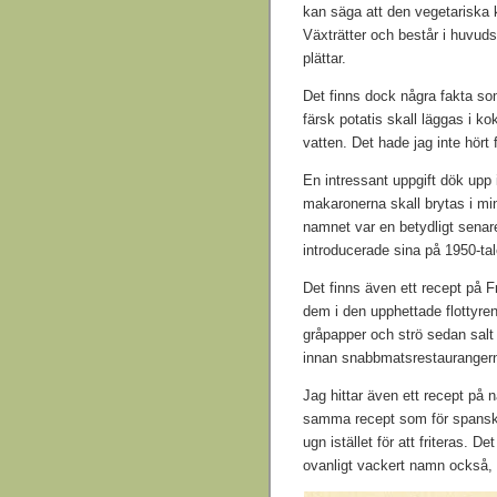
kan säga att den vegetariska k
Växträtter och består i huvuds
plättar.
Det finns dock några fakta so
färsk potatis skall läggas i 
vatten. Det hade jag inte hört f
En intressant uppgift dök upp 
makaronerna skall brytas i mi
namnet var en betydligt sena
introducerade sina på 1950-tal
Det finns även ett recept på F
dem i den upphettade flottyren
gråpapper och strö sedan salt
innan snabbmatsrestaurangerna 
Jag hittar även ett recept på n
samma recept som för spanska
ugn istället för att friteras. D
ovanligt vackert namn också, V