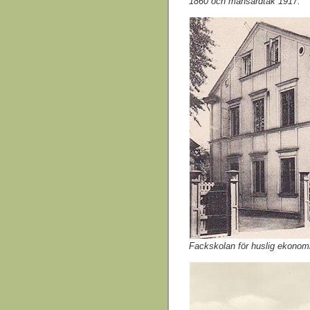
1860 och
mansardtak
1917
.
Fackskolan för huslig ekonomi