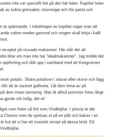
osten inte var speciellt het på den här tiden. Kapitlet heter
ak av kokta grönsaker, stuvningar och lite pasta och
m är spännande. I inledningen av kapitlet säger man att
kokande vatten medan gammal och mogen skall börja i kallt
örut.
i receptet på stuvade makaroner. Här står det att
ndre bitar om man inte har ”idealmakaroner”. Jag trodde det
re uppfinning och dök upp i samband med att Kungsörnen
et.
ransk potatis. Skära potatisen i stavar eller skivor och lägg
 tills de är vackert gulbruna. Låt dem rinna av på
 på dem innan servering. Man åt alltså pommes frites långt
gjorde sitt intåg, det ni!
ågot som heter så fint som Vindböjtlar. I princip är det
 Churros men de spritsas ut på en plåt och bakas i en
et är kul att vi har ett svenskt recept på dessa bröd. Ett
indböjtlar.