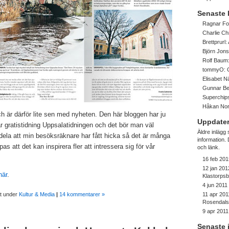
Senaste
Ragnar Fo
Charlie Ch
Brettprurl:
Björn Jon
Rolf Baum
tommyO:
Elisabet 
Gunnar Be
Superchip
Håkan No
ch är därför lite sen med nyheten. Den här bloggen har ju
Uppdater
år gratistidning Uppsalatidningen och det bör man väl
Äldre inlägg
la att min besöksräknare har fått hicka så det är många
information
as att det kan inspirera fler att intressera sig för vår
och länk.
16 feb 201
12 jan 201
här
.
Klastorps
4 jun 2011
at under
Kultur & Media
|
14 kommentarer »
11 apr 201
Rosendalsf
9 apr 2011
Senaste 