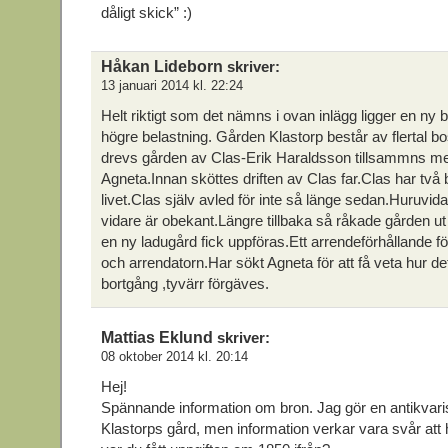
dåligt skick” :)
Håkan Lideborn
skriver:
13 januari 2014 kl. 22:24
Helt riktigt som det nämns i ovan inlägg ligger en ny 
högre belastning. Gården Klastorp består av flertal bo
drevs gården av Clas-Erik Haraldsson tillsammns m
Agneta.Innan sköttes driften av Clas far.Clas har två 
livet.Clas själv avled för inte så länge sedan.Huruvid
vidare är obekant.Längre tillbaka så råkade gården ut
en ny ladugård fick uppföras.Ett arrendeförhållande fö
och arrendatorn.Har sökt Agneta för att få veta hur det
bortgång ,tyvärr förgäves.
Mattias Eklund
skriver:
08 oktober 2014 kl. 20:14
Hej!
Spännande information om bron. Jag gör en antikvari
Klastorps gård, men information verkar vara svår att 