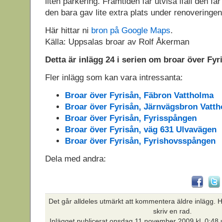
liten parkering. Framtiden får utvisa ifall den få
den bara gav lite extra plats under renoveringen
Här hittar ni
bron på Google Maps
.
Källa: Uppsalas broar av Rolf Åkerman
Detta är inlägg 24 i serien om broar över Fyr
Fler inlägg som kan vara intressanta:
Broar över Fyrisån, Fäbron Vattholma
Broar över Fyrisån, Järnvägsbron Vatt
Broar över Fyrisån, Fyrisspången
Broar över Fyrisån, väg 631 Ulvavägen
Broar över Fyrisån, Fyrishovsspången
Dela med andra:
Det går alldeles utmärkt att kommentera äldre inlägg. Hi
skriv en rad.
Inlägget publicerat
onsdag 11 november 2009 kl. 0:48 