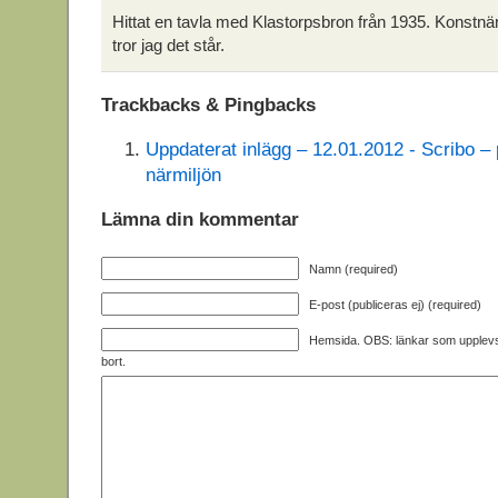
Hittat en tavla med Klastorpsbron från 1935. Konstn
tror jag det står.
Trackbacks & Pingbacks
Uppdaterat inlägg – 12.01.2012 - Scribo –
närmiljön
Lämna din kommentar
Namn (required)
E-post (publiceras ej) (required)
Hemsida. OBS: länkar som upplev
bort.