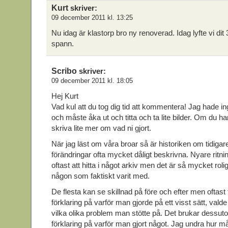
Kurt
skriver:
09 december 2011 kl. 13:25
Nu idag är klastorp bro ny renoverad. Idag lyfte vi di
spann.
Scribo
skriver:
09 december 2011 kl. 18:05
Hej Kurt
Vad kul att du tog dig tid att kommentera! Jag hade i
och måste åka ut och titta och ta lite bilder. Om du har
skriva lite mer om vad ni gjort.
När jag läst om våra broar så är historiken om tidiga
förändringar ofta mycket dåligt beskrivna. Nyare ritni
oftast att hitta i något arkiv men det är så mycket roli
någon som faktiskt varit med.
De flesta kan se skillnad på före och efter men oftast 
förklaring på varför man gjorde på ett visst sätt, valde
vilka olika problem man stötte på. Det brukar dessut
förklaring på varför man gjort något. Jag undra hur må