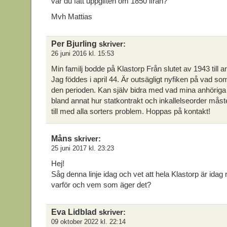
var du fått uppgiften om 1850 ifrån?
Mvh Mattias
Per Bjurling
skriver:
26 juni 2016 kl. 15:53
Min familj bodde på Klastorp Från slutet av 1943 till 
Jag föddes i april 44. Är outsägligt nyfiken på vad som
den perioden. Kan själv bidra med vad mina anhöriga 
bland annat hur statkontrakt och inkallelseorder måste
till med alla sorters problem. Hoppas på kontakt!
Måns
skriver:
25 juni 2017 kl. 23:23
Hej!
Såg denna linje idag och vet att hela Klastorp är idag
varför och vem som äger det?
Eva Lidblad
skriver:
09 oktober 2022 kl. 22:14