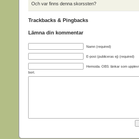
Och var finns denna skorssten?
Trackbacks & Pingbacks
Lämna din kommentar
Namn (required)
E-post (publiceras ej) (required)
Hemsida. OBS: länkar som upplev
bort.