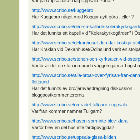
Var på Uppsalaåsen låg Uppsala Portar?
http://www.scribo.se/kuggebro
Har Kuggebro något med Koggar aytt göra , eller ?
http://www.scribo.se/den-sa-kallade-kolerakyrkogard
Har det funnits ett kapell vid ”Kolerakyrkogården” i Ö
http://www.scribo.se/dekanhuset-den-dar-kostiga-sto
Har Kräklan vid Dekanhuset/Odinslund varit en stolpå
http://www.scribo.se/stenen-och-kyrksalen-vid-osterp
Varför är det en sten inmurad i väggen gamla Tingsh
http://www.scribo.se/alla-broar-over-fyrisan-fran-dann
flottsund
Har det funnits ev bro/järnväsdragning diskussion i
bloggpostkommentererna
http://www.scribo.se/omradet-tullgarn-i-uppsala
Varifrån kommer namnet Tullgarn?
http://www.scribo.se/husen-som-inte-blev-klara
Varför blev en del hus inte färdigbyggda?
http://www.scribo.se/uppsala-gissa-bilden