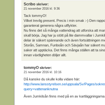
Scribo
skriver:
21 november 2016 kl. 9:36
Tack tommyO!
Vilket trevlig present. Precis i min smak :-) Den rap
garanterat generera några utflykter.
Nu finns det så många vattendrag att utforska att ma
skall börja. Jag har ju stött på lite dammvallar i Jum
delar är säkert spännande och även fortsättningen me
Storån, Samnan, Funboån och Sävjaån har säkert ma
saker att upptäcka. Det finns många ställen att ta s
innan växtligheten döljer allt.
tommyO
skriver:
21 november 2016 kl. 10:16
Då kanske du skulle kolla vidare här:
http://www.lansstyrelsen.se/uppsala/Sv/Pages/sokre
query=vattenanknutna
Även Jumkilsån finns med på en av kartläggningarna 