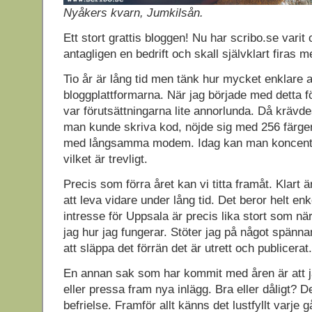
Nyåkers kvarn, Jumkilsån.
Ett stort grattis bloggen! Nu har scribo.se varit o
antagligen en bedrift och skall självklart firas
Tio år är lång tid men tänk hur mycket enklare al
bloggplattformarna. När jag började med detta f
var förutsättningarna lite annorlunda. Då krävdes
man kunde skriva kod, nöjde sig med 256 färg
med långsamma modem. Idag kan man koncentre
vilket är trevligt.
Precis som förra året kan vi titta framåt. Klart
att leva vidare under lång tid. Det beror helt enke
intresse för Uppsala är precis lika stort som nä
jag hur jag fungerar. Stöter jag på något spänn
att släppa det förrän det är utrett och publicerat.
En annan sak som har kommit med åren är att ja
eller pressa fram nya inlägg. Bra eller dåligt? Det
befrielse. Framför allt känns det lustfyllt varje 