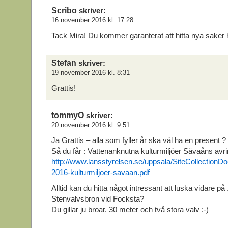
Scribo
skriver:
16 november 2016 kl. 17:28
Tack Mira! Du kommer garanterat att hitta nya saker h
Stefan
skriver:
19 november 2016 kl. 8:31
Grattis!
tommyO
skriver:
20 november 2016 kl. 9:51
Ja Grattis – alla som fyller år ska väl ha en present ?
Så du får : Vattenanknutna kulturmiljöer Sävaåns av
http://www.lansstyrelsen.se/uppsala/SiteCollectionD
2016-kulturmiljoer-savaan.pdf
Alltid kan du hitta något intressant att luska vidare på
Stenvalvsbron vid Focksta?
Du gillar ju broar. 30 meter och två stora valv :-)