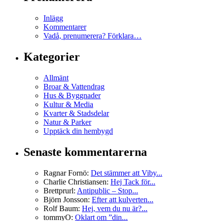
Inlägg
Kommentarer
Vadå, prenumerera? Förklara…
Kategorier
Allmänt
Broar & Vattendrag
Hus & Byggnader
Kultur & Media
Kvarter & Stadsdelar
Natur & Parker
Upptäck din hembygd
Senaste kommentarerna
Ragnar Fornö:
Det stämmer att Viby...
Charlie Christiansen:
Hej Tack för...
Brettprurl:
Antipublic – Stop...
Björn Jonsson:
Efter att kulverten...
Rolf Baum:
Hej, vem du nu är?...
tommyO:
Oklart om ”din...