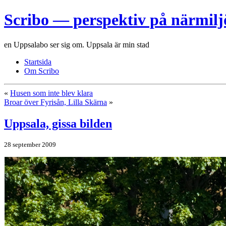
Scribo — perspektiv på närmilj
en Uppsalabo ser sig om. Uppsala är min stad
Startsida
Om Scribo
«
Husen som inte blev klara
Broar över Fyrisån, Lilla Skärna
»
Uppsala, gissa bilden
28 september 2009