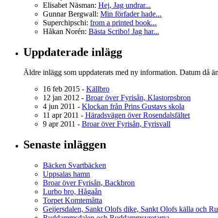
Elisabet Näsman:
Hej, Jag undrar...
Gunnar Bergwall:
Min förfader hade...
Superchipschi:
from a printed book...
Håkan Norén:
Bästa Scribo! Jag har...
Uppdaterade inlägg
Äldre inlägg som uppdaterats med ny information. Datum då ä
16 feb 2015 -
Källbro
12 jan 2012 -
Broar över Fyrisån, Klastorpsbron
4 jun 2011 -
Klockan från Prins Gustavs skola
11 apr 2011 -
Häradsvägen över Rosendalsfältet
9 apr 2011 -
Broar över Fyrisån, Fyrisvall
Senaste inläggen
Bäcken Svartbäcken
Uppsalas hamn
Broar över Fyrisån, Backbron
Lurbo bro, Hågaån
Torpet Komtemåtta
Geijersdalen, Sankt Olofs dike, Sankt Olofs källa och R
Ruddammsdalen och Ruddammsvretarna