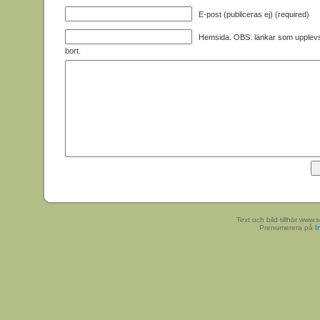
E-post (publiceras ej) (required)
Hemsida. OBS: länkar som upplev
bort.
Text och bild tillhör www
Prenumerera på
I