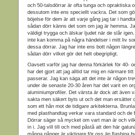
och 50-talsdörrar är ofta tunga och opraktiska
dessutom inte ens speciellt vackra. Det som gör
böjelse för dem är att varje gång jag tar i hand
sådan dörr känns det som om jag är hemma. J
väldigt trygga och älskar ljudet när de slår igen. 
inte kan komma på några händelser i mitt liv som
dessa dörrar. Jag har inte ens bott någon längre
sådan dörr vilket gör det helt obegripligt.
Oavsett varför jag har denna förkärlek för 40- o
har det gjort att jag alltid tar mig en närmare tit
passerar. Jag kan säga att det inte är någon tre
under de senaste 20-30 åren har det varit en org
aluminiumprofiler. Det värsta är dock att även v
sakta men säkert byts ut och det man ersätte
som ett hån mot de tidigare arkitekterna. Brunl
med plasthandtag verkar vara standard och de f
Dörrar säger så mycket om vart man är och vi
in i. Jag vill till och med påstå att den här gatu
många gånger är viktigare för oss än flashiga 