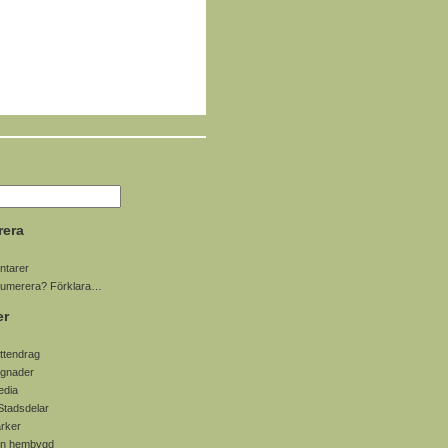
rera
tarer
numerera? Förklara…
er
ttendrag
gnader
edia
Stadsdelar
arker
in hembygd