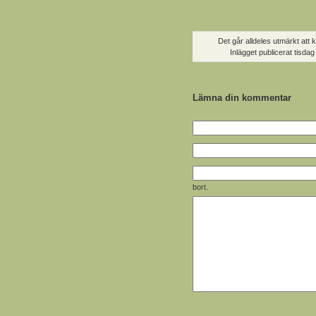
Det går alldeles utmärkt att 
Inlägget publicerat
tisdag
Lämna din kommentar
bort.