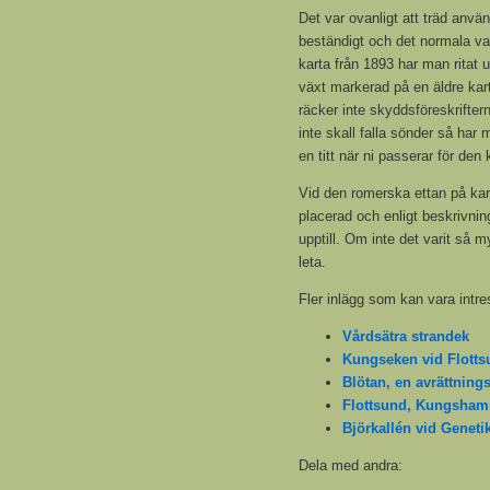
Det var ovanligt att träd anv
beständigt och det normala va
karta från 1893 har man ritat u
växt markerad på en äldre kar
räcker inte skyddsföreskriftern
inte skall falla sönder så har
en titt när ni passerar för den
Vid den romerska ettan på kar
placerad och enligt beskrivnin
upptill. Om inte det varit så m
leta.
Fler inlägg som kan vara intre
Vårdsätra strandek
Kungseken vid Flotts
Blötan, en avrättning
Flottsund, Kungsha
Björkallén vid Genet
Dela med andra: