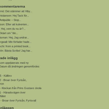
 kommentarerna
rnö:
Det stämmer att Viby...
ristiansen:
Hej Tack för...
Antipublic – Stop...
sson:
Efter att kulverten...
:
Hej, vem du nu är?...
Oklart om ”din...
Näsman:
Hej, Jag undrar...
rgwall:
Min förfader hade...
schi:
from a printed book...
rén:
Bästa Scribo! Jag har...
ade inlägg
 som uppdaterats med ny
. Datum då ändringen genomfördes
5 -
Källbro
2 -
Broar över Fyrisån,
bron
 -
Klockan från Prins Gustavs skola
1 -
Häradsvägen över
ältet
 -
Broar över Fyrisån, Fyrisvall
inläggen