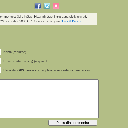
kommentera äldre inlägg. Hittar ni något intressant, skriv en rad.
 29 december 2009 kl. 1:17 under kategorin
Natur & Parker
.
Namn (required)
E-post (publiceras ej) (required)
Hemsida. OBS: länkar som upplevs som företagsspam rensas