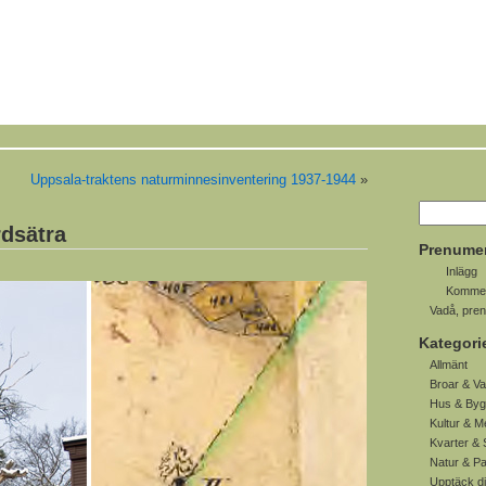
Uppsala-traktens naturminnesinventering 1937-1944
»
dsätra
Prenume
Inlägg
Kommen
Vadå, pre
Kategori
Allmänt
Broar & Va
Hus & Byg
Kultur & M
Kvarter & 
Natur & P
Upptäck d