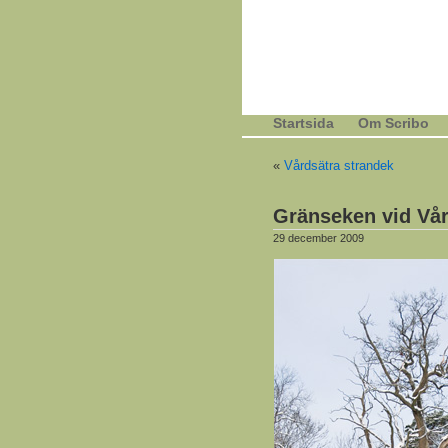
Startsida
Om Scribo
«
Vårdsätra strandek
Gränseken vid Vår
29 december 2009