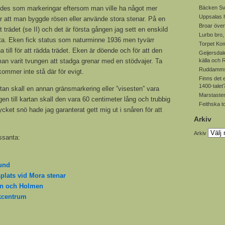
ändes som markeringar eftersom man ville ha något mer
Bäcken Sv
Uppsalas
r att man byggde rösen eller använde stora stenar. På en
Broar över
t trädet (se II) och det är första gången jag sett en enskild
Lurbo bro
ta. Eken fick status som naturminne 1936 men tyvärr
Torpet Ko
a till för att rädda trädet. Eken är döende och för att den
Geijersdal
 man varit tvungen att stadga grenar med en stödvajer. Ta
källa och
Ruddamms
 kommer inte stå där för evigt.
Finns det 
1400-talet
tan skall en annan gränsmarkering eller ”visesten” vara
Marstasten
gen till kartan skall den vara 60 centimeter lång och trubbig
Feithska t
ycket snö hade jag garanterat gett mig ut i snåren för att
Arkiv
Arkiv
ssanta:
und
splats vid Mora stenar
mn och Holmen
ikcentrum