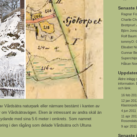
Senaste
Ragnar Fo
Charlie Ch
Brettprurl:
Björn Jon
Rolf Baum
tommyO:
Elisabet 
Gunnar Be
Superchip
Håkan No
Uppdater
Äldre inlägg
information
och länk.
16 feb 201
12 jan 201
Klastorps
av Vårdsätra naturpark eller närmare bestämt i kanten av
4 jun 2011
er om Vårdsätravägen. Eken är intressant av andra skäl än
11 apr 201
etydande med sina 5.6 meter i omkrets. Som namnet
Rosendalsf
ering i den rågång som delade Vårdsätra och Ultuna
9 apr 2011
Senaste 