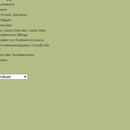
artbäcken
 hamn
 Fyrisån, Backbron
, Hågaån
mtemåtta
en, Sankt Olofs dike, Sankt Olofs
 Rudbeckens fåfänga
dalen och Ruddammsvretarna
en malmlastningsplats i Fyrisån från
?
en eller Skräddarstenen
omten