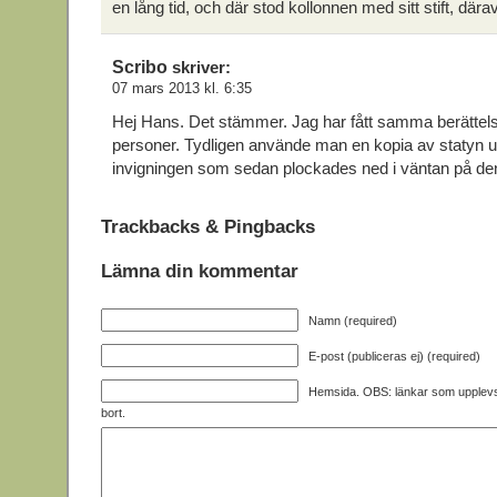
en lång tid, och där stod kollonnen med sitt stift, därav
Scribo
skriver:
07 mars 2013 kl. 6:35
Hej Hans. Det stämmer. Jag har fått samma berättels
personer. Tydligen använde man en kopia av statyn u
invigningen som sedan plockades ned i väntan på den 
Trackbacks & Pingbacks
Lämna din kommentar
Namn (required)
E-post (publiceras ej) (required)
Hemsida. OBS: länkar som upplev
bort.