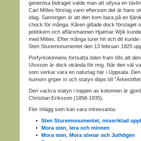
generösa bidraget valde man att utlysa en tävlin
Carl Milles förslag vann eftersom det är hans sk
idag. Sanningen är att den kom bara på en fjärde
chock för många. Kåren gillade dock förslaget 
politikern och affärsmannen Hjalmar Wjik kund
med Milles. Efter många turer hit och dit kunde 
Sten Sturemonumentet den 13 februari 1925 up
Porfyrkolonnens fortsatta öden fram tills att den
Ulvsson är dock okända för mig. När den väl va
som verkar vara en naturlag här i Uppsala. Den
humorn griper in och statyn döps till ”Ärkestiftet
Den vackra statyn i toppen av kolonnen är gjor
Christian Eriksson (1858-1935).
Fler inlägg som kan vara intressanta:
Sten Sturemonumentet, missriktad upp
Mora sten, lera och minnen
Mora sten, Mora stenar och Juthögen