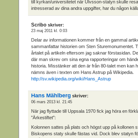
till kyrkan/universitetet när Ulvsson-statyn skulle re
intresserad av dina andra uppgifter, har du någon käll
Scribo
skriver:
23 maj 2011 kl. 0:03
Delar av informationen kommer från en gammal artik
sammanfattar historien om Sten Sturemonumentet. Tyv
årtalet på artikeln eftersom jag saknar förstasidan. D
där man skrev om sina egna rapporteringar om hände
historia. Misstänker att den är från 80-talet men kan 
nämns även i texten om Hans Astrup på Wikipedia.
http://sv.wikipedia.org/wiki/Hans_Astrup
Hans Mählberg
skriver:
06 mars 2013 kl. 21:45
När jag flyttade till Uppsala 1970 fick jag höra en förk
”Ärkestiftet”:
Kolonnen sattes på plats och högst upp på kollonen sta
Biskopens staty skulle fästas vid. Dock blev statyn fö