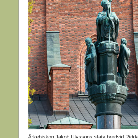
Ärkebiskop Jakob Ulvssons staty bredvid Ridda