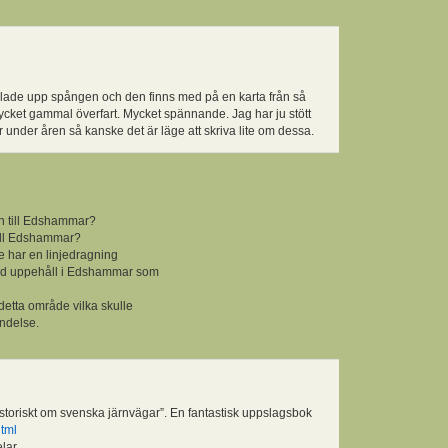
ollade upp spången och den finns med på en karta från så
ycket gammal överfart. Mycket spännande. Jag har ju stött
 under åren så kanske det är läge att skriva lite om dessa.
en till Edshammar?
till Edshammar?
te har en linjedragning
 med uppehåll i Edshammar som
 detta område vilka skulle
indelse.
”historiskt om svenska järnvägar”. En fantastisk uppslagsbok
html
lar