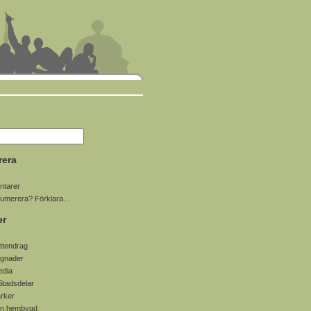
rera
tarer
numerera? Förklara…
er
ttendrag
gnader
edia
Stadsdelar
arker
in hembygd