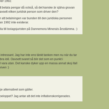
ner 1992.
t betala pengar då också, så det kanske är själva gruvan
avsett vilken juridisk person som driver den?
är att betalningen var bunden till den juridiska personen
 1992 inte existerar.
älla till bolagsjuristen på Dannemora Minerals årsstämma. :)
kt intressant. Jag har inte ens tänkt tanken men nu när du tar
 bra idé. Oavsett svaret så blir det som en punkt i
l vara utan. Det kanske dyker upp en massa annat skoj ifall
kiven :)
dje alternativet som gäller.
beloppet? Jag antar att det inte inflationskorrigerades.