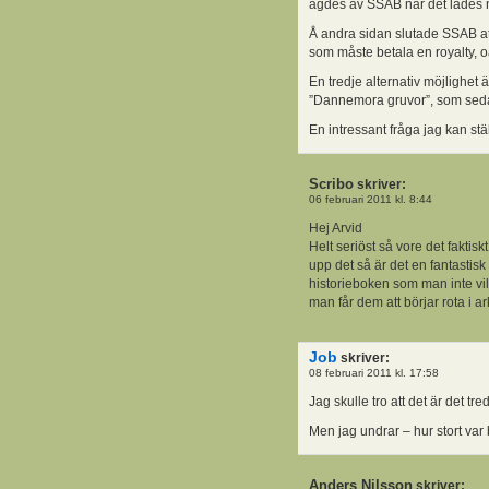
ägdes av SSAB när det lades 
Å andra sidan slutade SSAB at
som måste betala en royalty, o
En tredje alternativ möjlighet 
”Dannemora gruvor”, som sedan
En intressant fråga jag kan st
Scribo
skriver:
06 februari 2011 kl. 8:44
Hej Arvid
Helt seriöst så vore det faktis
upp det så är det en fantastisk
historieboken som man inte vil
man får dem att börjar rota i ar
Job
skriver:
08 februari 2011 kl. 17:58
Jag skulle tro att det är det tre
Men jag undrar – hur stort var 
Anders Nilsson
skriver: