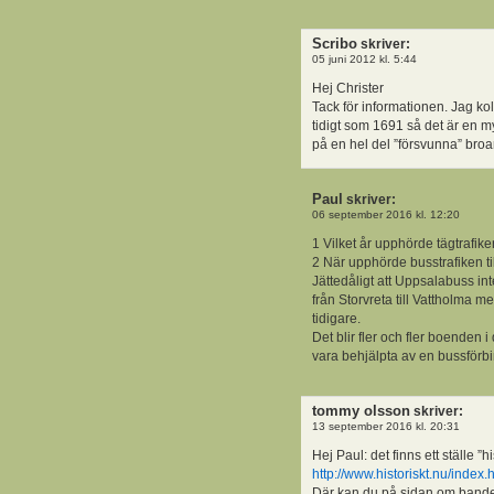
Scribo
skriver:
05 juni 2012 kl. 5:44
Hej Christer
Tack för informationen. Jag k
tidigt som 1691 så det är en m
på en hel del ”försvunna” broar
Paul
skriver:
06 september 2016 kl. 12:20
1 Vilket år upphörde tägtrafik
2 När upphörde busstrafiken 
Jättedåligt att Uppsalabuss in
från Storvreta till Vattholma
tidigare.
Det blir fler och fler boenden i
vara behjälpta av en bussförb
tommy olsson
skriver:
13 september 2016 kl. 20:31
Hej Paul: det finns ett ställe 
http://www.historiskt.nu/index.
Där kan du på sidan om bande