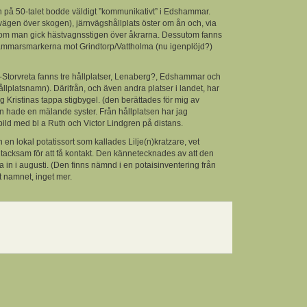
 på 50-talet bodde väldigt ”kommunikativt” i Edshammar.
 vägen över skogen), järnvägshållplats öster om ån och, via
 om man gick hästvagnsstigen över åkrarna. Dessutom fanns
ammarsmarkerna mot Grindtorp/Vattholma (nu igenplöjd?)
-Storvreta fanns tre hållplatser, Lenaberg?, Edshammar och
ållplatsnamn). Därifrån, och även andra platser i landet, har
ng Kristinas tappa stigbygel. (den berättades för mig av
n hade en mälande syster. Från hållplatsen har jag
ld med bl a Ruth och Victor Lindgren på distans.
n en lokal potatissort som kallades Lilje(n)kratzare, vet
tacksam för att få kontakt. Den kännetecknades av att den
a in i augusti. (Den finns nämnd i en potaisinventering från
t namnet, inget mer.