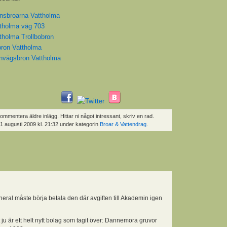
nnsbroarna Vattholma
ttholma väg 703
ttholma Trollbobron
bron Vattholma
rnvägsbron Vattholma
kommentera äldre inlägg. Hittar ni något intressant, skriv en rad.
11 augusti 2009 kl. 21:32 under kategorin
Broar & Vattendrag
.
al måste börja betala den där avgiften till Akademin igen
t ju är ett helt nytt bolag som tagit över: Dannemora gruvor