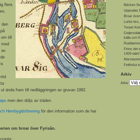
åg flera
Bäcken Sv
Uppsalas
des,
Broar över
Lurbo bro
v den
Torpet Ko
 på
Geijersdal
om till
källa och
Ruddamms
n med
Finns det 
 av
1400-talet
vde
Marstasten
ra
Feithska t
Arkiv
mtid
tta
Arkiv
 ut ända fram till nedläggningen av gruvan 1992.
Maps
men den döljs av träden.
och Hembygdsförening
för den information som de har
serien om broar över Fyrisån.
ssanta: