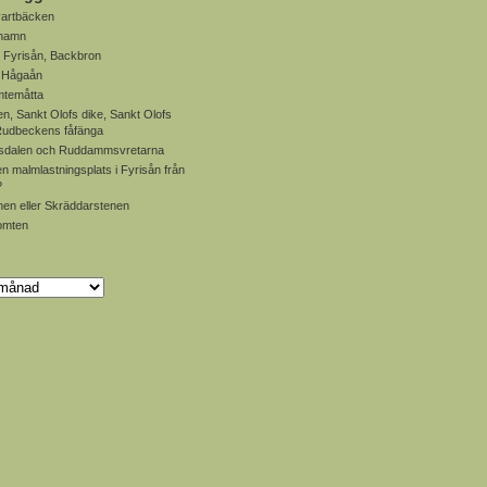
artbäcken
 hamn
 Fyrisån, Backbron
, Hågaån
mtemåtta
en, Sankt Olofs dike, Sankt Olofs
 Rudbeckens fåfänga
dalen och Ruddammsvretarna
en malmlastningsplats i Fyrisån från
?
en eller Skräddarstenen
omten