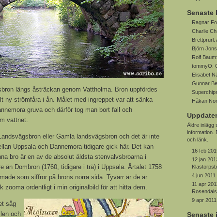
Senaste
Ragnar Fo
Charlie Ch
Brettprurl:
Björn Jon
Rolf Baum
tommyO:
Elisabet 
Gunnar Be
vsbron längs åsträckan genom Vattholma. Bron uppfördes
Superchip
lt ny strömfåra i ån. Målet med ingreppet var att sänka
Håkan No
Dannemora gruva och därför tog man bort fall och
Uppdater
am vattnet.
Äldre inlägg
information
s Landsvägsbron eller Gamla landsvägsbron och det är inte
och länk.
llan Uppsala och Dannemora tidigare gick här. Det kan
16 feb 201
nna bro är en av de absolut äldsta stenvalvsbroarna i
12 jan 201
 än Dombron (1760, tidigare i trä) i Uppsala. Årtalet 1758
Klastorps
4 jun 2011
made som siffror på brons norra sida. Tyvärr är de är
11 apr 201
k zooma ordentligt i min originalbild för att hitta dem.
Rosendalsf
9 apr 2011
et såg
llen och
Senaste 