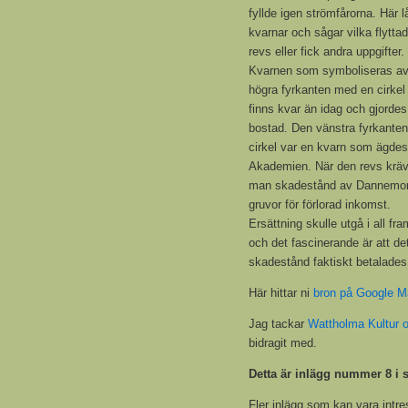
fyllde igen strömfårorna. Här l
kvarnar och sågar vilka flytta
revs eller fick andra uppgifter.
Kvarnen som symboliseras a
högra fyrkanten med en cirkel
finns kvar än idag och gjordes 
bostad. Den vänstra fyrkante
cirkel var en kvarn som ägdes
Akademien. När den revs krä
man skadestånd av Dannemo
gruvor för förlorad inkomst.
Ersättning skulle utgå i all fra
och det fascinerande är att de
skadestånd faktiskt betalades
Här hittar ni
bron på Google 
Jag tackar
Wattholma Kultur 
bidragit med.
Detta är inlägg nummer 8 i 
Fler inlägg som kan vara intre