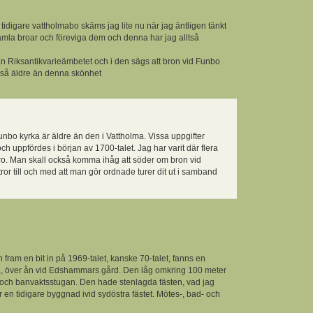
tidigare vattholmabo skäms jag lite nu när jag äntligen tänkt
amla broar och föreviga dem och denna har jag alltså
ån Riksantikvarieämbetet och i den sägs att bron vid Funbo
ltså äldre än denna skönhet
nbo kyrka är äldre än den i Vattholma. Vissa uppgifter
och uppfördes i början av 1700-talet. Jag har varit där flera
ro. Man skall också komma ihåg att söder om bron vid
ror till och med att man gör ordnade turer dit ut i samband
n fram en bit in på 1969-talet, kanske 70-talet, fanns en
på, över ån vid Edshammars gård. Den låg omkring 100 meter
och banvaktsstugan. Den hade stenlagda fästen, vad jag
ör en tidigare byggnad ivid sydöstra fästet. Mötes-, bad- och