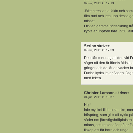
09 maj 2012 kl. 17:13
Jätteintressanta fakta och som 
åka runt och leta upp dessa g
missat.
Fick en gammal förteckning fr
kyrka är uppförd före 1950, al
Scribo
skriver:
09 maj 2012 kl. 17:59
Det stämmer nog att den vid Fu
säger att den är länets äldsta 
gånger och det är en vacker b
Funbo kyrka leker Aspen. Jag t
med leken.
Christer Larsson
skriver:
04 juni 2012 kl. 13:57
Hej!
Inte mycket till bra kanske, me
träspång, som gick att cykla 
söder om järnvägshållplatsen 
minns, och rester efter pålar f
fiskeplats för barn och unga.