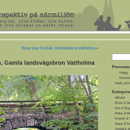
Broar över Fyrisån, Kinnsbroarna Vattholma
»
n, Gamla landsvägsbron Vattholma
Prenume
Inlägg
Kommen
Vadå, pre
Kategori
Allmänt
Broar & Va
Hus & Byg
Kultur & M
Kvarter & 
Natur & P
Upptäck d