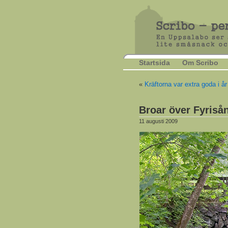
Startsida
Om Scribo
«
Kräftorna var extra goda i år
Broar över Fyriså
11 augusti 2009