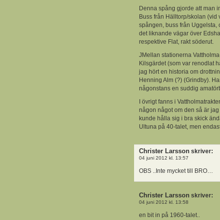
Denna spång gjorde att man in
Buss från Hälltorp/skolan (vid
spången, buss från Uggelsta,
det liknande vägar över Edsh
respektive Flat, rakt söderut.
JMellan stationerna Vattholma
Kilsgärdet (som var renodlat h
jag hört en historia om drottni
Henning Alm (?) (Grindby). Ha
någonstans en suddig amatörbi
I övrigt fanns i Vattholmatrakte
någon något om den så är jag 
kunde hålla sig i bra skick änd
Ultuna på 40-talet, men endas
Christer Larsson
skriver:
04 juni 2012 kl. 13:57
OBS ..Inte mycket till BRO…
Christer Larsson
skriver:
04 juni 2012 kl. 13:58
en bit in på 1960-talet..