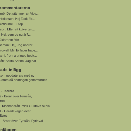
 kommentarerna
rnö:
Det stämmer att Viby...
ristiansen:
Hej Tack för...
Antipublic – Stop...
sson:
Efter att kulverten...
:
Hej, vem du nu är?...
Oklart om ”din...
Näsman:
Hej, Jag undrar...
rgwall:
Min förfader hade...
schi:
from a printed book...
rén:
Bästa Scribo! Jag har...
ade inlägg
 som uppdaterats med ny
. Datum då ändringen genomfördes
5 -
Källbro
2 -
Broar över Fyrisån,
bron
 -
Klockan från Prins Gustavs skola
1 -
Häradsvägen över
ältet
 -
Broar över Fyrisån, Fyrisvall
inläggen