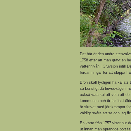
Det här är den andra stenval
1758 efter att man grävt en he
vattennivån i Gruvsjön intill 
fördämningar för att släppa fr
Bron skall tydligen ha kallat
så konstigt då huvudvägen me
också vara kul att veta att de
kommunen och är faktiskt äldre
är skrivet med järnkrampor for
väldigt svåra att se och jag fic
En karta från 1757 visar hur d
ut innan man sprängde bort fa