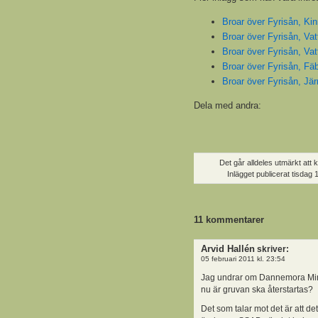
Broar över Fyrisån, Ki
Broar över Fyrisån, Va
Broar över Fyrisån, Va
Broar över Fyrisån, Fä
Broar över Fyrisån, Jä
Dela med andra:
Det går alldeles utmärkt att 
Inlägget publicerat
tisdag 
11 kommentarer
Arvid Hallén
skriver:
05 februari 2011 kl. 23:54
Jag undrar om Dannemora Miner
nu är gruvan ska återstartas?
Det som talar mot det är att de