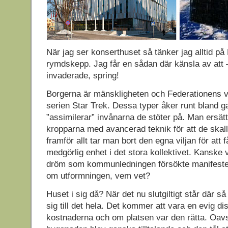
När jag ser konserthuset så tänker jag alltid p
rymdskepp. Jag får en sådan där känsla av att –
invaderade, spring!
Borgerna är mänskligheten och Federationens vär
serien Star Trek. Dessa typer åker runt bland g
”assimilerar” invånarna de stöter på. Man ersät
kropparna med avancerad teknik för att de skall
framför allt tar man bort den egna viljan för att 
medgörlig enhet i det stora kollektivet. Kanske 
dröm som kommunledningen försökte manifester
om utformningen, vem vet?
Huset i sig då? När det nu slutgiltigt står där s
sig till det hela. Det kommer att vara en evig d
kostnaderna och om platsen var den rätta. Oavs