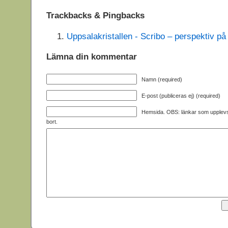
Trackbacks & Pingbacks
Uppsalakristallen - Scribo – perspektiv på
Lämna din kommentar
Namn (required)
E-post (publiceras ej) (required)
Hemsida. OBS: länkar som upplev
bort.