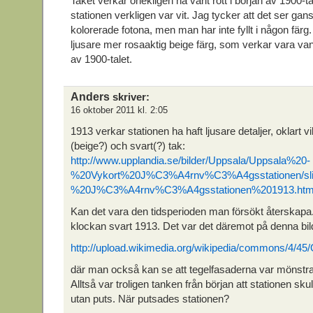
Taket verkar onekligen ha varit rött i början av 1900-
stationen verkligen var vit. Jag tycker att det ser gan
kolorerade fotona, men man har inte fyllt i någon färg
ljusare mer rosaaktig beige färg, som verkar vara van
av 1900-talet.
Anders
skriver:
16 oktober 2011 kl. 2:05
1913 verkar stationen ha haft ljusare detaljer, oklart v
(beige?) och svart(?) tak:
http://www.upplandia.se/bilder/Uppsala/Uppsala%20-
%20Vykort%20J%C3%A4rnv%C3%A4gsstationen/sli
%20J%C3%A4rnv%C3%A4gsstationen%201913.htm
Kan det vara den tidsperioden man försökt återskapa.
klockan svart 1913. Det var det däremot på denna bil
http://upload.wikimedia.org/wikipedia/commons/4/
där man också kan se att tegelfasaderna var mönstra
Alltså var troligen tanken från början att stationen sku
utan puts. När putsades stationen?