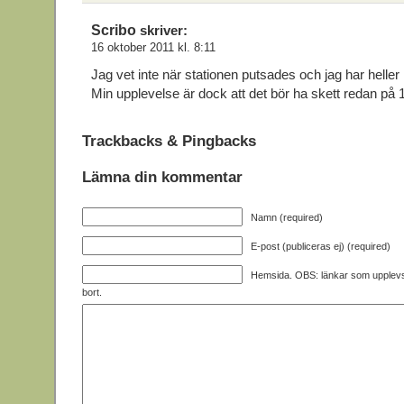
Scribo
skriver:
16 oktober 2011 kl. 8:11
Jag vet inte när stationen putsades och jag har heller 
Min upplevelse är dock att det bör ha skett redan på 1
Trackbacks & Pingbacks
Lämna din kommentar
Namn (required)
E-post (publiceras ej) (required)
Hemsida. OBS: länkar som upplev
bort.