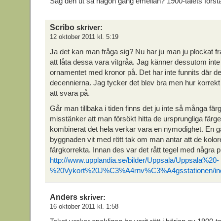
Såg den ut så någon gång emellan? 1900-talets första
Scribo
skriver:
12 oktober 2011 kl. 5:19
Ja det kan man fråga sig? Nu har ju man ju plockat 
att låta dessa vara vitgråa. Jag känner dessutom inte 
ornamentet med kronor på. Det har inte funnits där d
decennierna. Jag tycker det blev bra men hur korrekt 
att svara på.
Går man tillbaka i tiden finns det ju inte så många fär
misstänker att man försökt hitta de ursprungliga fär
kombinerat det hela verkar vara en nymodighet. En gå
byggnaden vit med rött tak om man antar att de kolor
färgkorrekta. Innan des var det rått tegel med några pu
http://www.upplandia.se/bilder/Uppsala/Uppsala%20-
%20Vykort%20J%C3%A4rnv%C3%A4gsstationen/ind
Anders
skriver:
16 oktober 2011 kl. 1:58