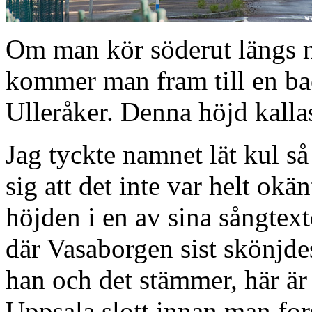
Om man kör söderut längs
kommer man fram till en back
Ulleråker. Denna höjd kall
Jag tyckte namnet lät kul så
sig att det inte var helt okän
höjden i en av sina sångtex
där Vasaborgen sist skönjde
han och det stämmer, här är si
Uppsala slott innan man for