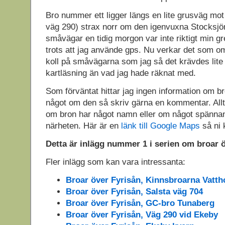
Bro nummer ett ligger längs en lite grusväg mot
väg 290) strax norr om den igenvuxna Stocksjön
småvägar en tidig morgon var inte riktigt min gr
trots att jag använde gps. Nu verkar det som om
koll på småvägarna som jag så det krävdes lite
kartläsning än vad jag hade räknat med.
Som förväntat hittar jag ingen information om b
något om den så skriv gärna en kommentar. Allt 
om bron har något namn eller om något spännand
närheten. Här är en
länk till Google Maps
så ni 
Detta är inlägg nummer 1 i serien om broar ö
Fler inlägg som kan vara intressanta:
Broar över Fyrisån, Kinnsbroarna Vatt
Broar över Fyrisån, Salsta väg 704
Broar över Fyrisån, GC-bro Tunaberg
Broar över Fyrisån, Väg 290 vid Ekeby