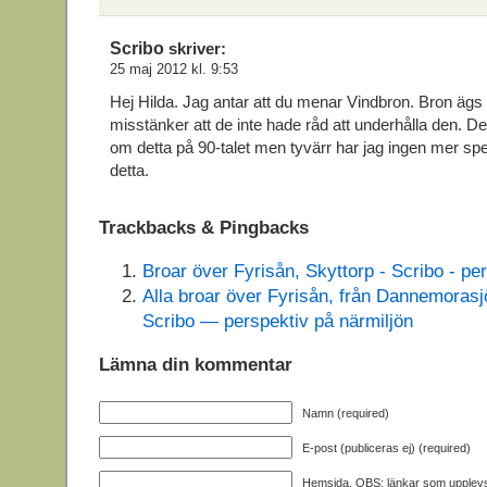
Scribo
skriver:
25 maj 2012 kl. 9:53
Hej Hilda. Jag antar att du menar Vindbron. Bron ägs
misstänker att de inte hade råd att underhålla den. D
om detta på 90-talet men tyvärr har jag ingen mer spe
detta.
Trackbacks & Pingbacks
Broar över Fyrisån, Skyttorp - Scribo - pe
Alla broar över Fyrisån, från Dannemorasjön
Scribo — perspektiv på närmiljön
Lämna din kommentar
Namn (required)
E-post (publiceras ej) (required)
Hemsida. OBS: länkar som upplev