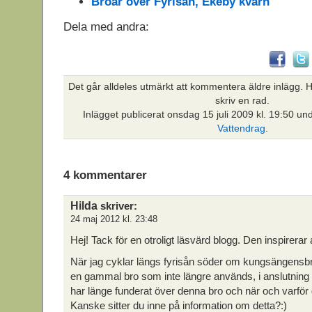
Broar över Fyrisån, Ekeby kvarn
Dela med andra:
Det går alldeles utmärkt att kommentera äldre inlägg. Hi
skriv en rad.
Inlägget publicerat
onsdag 15 juli 2009 kl. 19:50 un
Vattendrag
.
4 kommentarer
Hilda
skriver:
24 maj 2012 kl. 23:48
Hej! Tack för en otroligt läsvärd blogg. Den inspirerar allt
När jag cyklar längs fyrisån söder om kungsängensbro
en gammal bro som inte längre används, i anslutning t
har länge funderat över denna bro och när och varför 
Kanske sitter du inne på information om detta?:)