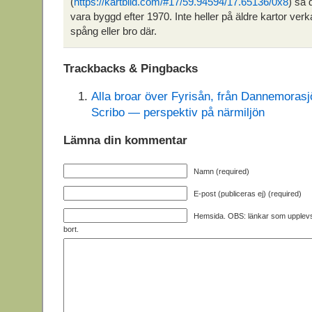
(
https://kartbild.com/#17/59.94594/17.65136/0x8
) så 
vara byggd efter 1970. Inte heller på äldre kartor ver
spång eller bro där.
Trackbacks & Pingbacks
Alla broar över Fyrisån, från Dannemorasjön
Scribo — perspektiv på närmiljön
Lämna din kommentar
Namn (required)
E-post (publiceras ej) (required)
Hemsida. OBS: länkar som upplev
bort.