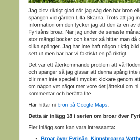
Jag blev riktigt glad när jag såg den här bron ell
spången vid gården Lilla Skärna. Trots att jag in
information om den tycker jag att den är en av 
Fyrisåns broar. När jag under de senaste månad
stor mängd böcker och kartor så hittar man då o
olika spänger. Jag har inte haft någon riktig bil
sett ut men här har vi faktiskt en på riktigt.
Det var ett återkommande problem att vårfloden
och spänger så jag gissar att denna spång inte
blir man inte speciellt mycket klokare genom at
om någon vet något mer vore det jättekul om ni
kommentar och berätta lite.
Här hittar ni
bron på Google Maps
.
Detta är inlägg 18 i serien om broar över Fyr
Fler inlägg som kan vara intressanta:
Broar över Fyrisån, Kinnsbroarna Vatt