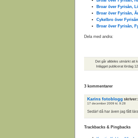
Broar över Fyrisån, 
Broar över Fyrisån, L
Broar över Fyrisån, Ä
Cykelbro över Fyriså
Broar över Fyrisån, 
Dela med andra:
Det går alldeles utmärkt att 
Inlägget publicerat
lördag 1
3 kommentarer
Karins fotoblogg
skriver:
17 december 2009 kl. 9:28
Sedär! då har även jag fått lä
Trackbacks & Pingbacks