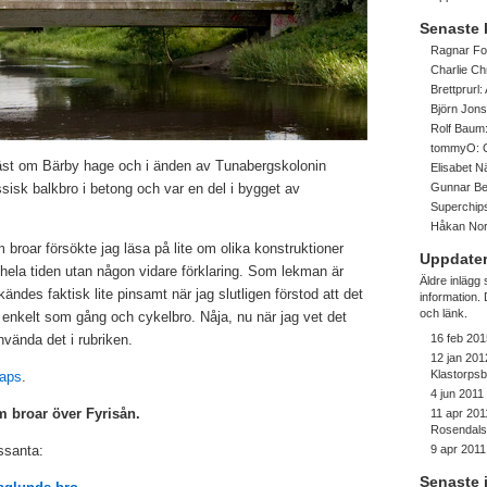
Senaste
Ragnar Fo
Charlie Ch
Brettprurl:
Björn Jon
Rolf Baum
tommyO:
äst om Bärby hage och i änden av Tunabergskolonin
Elisabet 
sisk balkbro i betong och var en del i bygget av
Gunnar Be
Superchip
Håkan No
 broar försökte jag läsa på lite om olika konstruktioner
Uppdater
hela tiden utan någon vidare förklaring. Som lekman är
Äldre inlägg
 kändes faktisk lite pinsamt när jag slutligen förstod att det
information
och länk.
 enkelt som gång och cykelbro. Nåja, nu när jag vet det
använda det i rubriken.
16 feb 201
12 jan 201
Klastorps
Maps
.
4 jun 2011
om broar över Fyrisån.
11 apr 201
Rosendalsf
ssanta:
9 apr 2011
Senaste 