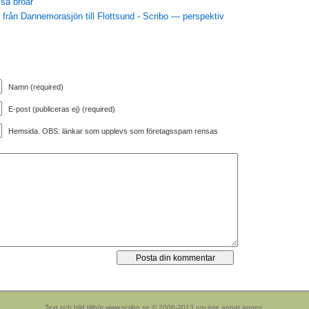
ssa broar
, från Dannemorasjön till Flottsund - Scribo — perspektiv
Namn (required)
E-post (publiceras ej) (required)
Hemsida. OBS: länkar som upplevs som företagsspam rensas
Text och bild tillhör www.scribo.se © 2006-2013 om inte annat anges.