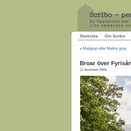
Startsida
Om Scribo
«
Maligrop eller Malins grop
Broar över Fyriså
12 december 2009