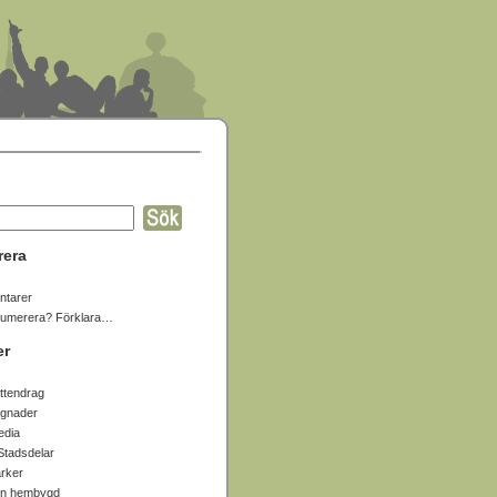
rera
tarer
numerera? Förklara…
er
ttendrag
gnader
edia
Stadsdelar
arker
in hembygd