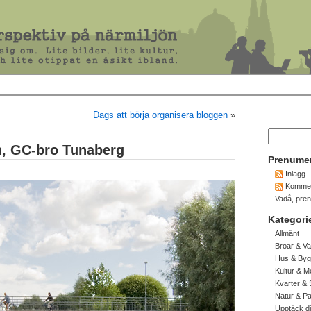
Dags att börja organisera bloggen
»
n, GC-bro Tunaberg
Prenume
Inlägg
Kommen
Vadå, pre
Kategori
Allmänt
Broar & Va
Hus & Byg
Kultur & M
Kvarter & 
Natur & P
Upptäck d