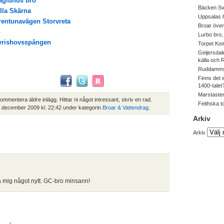
Haglunds bro
Bäcken Sv
illa Skärna
Uppsalas
rentunavägen Storvreta
Broar över
n
Lurbo bro
Fyrishovsspången
Torpet Ko
Geijersdal
källa och
Ruddamms
Finns det 
1400-talet
Marstasten
kommentera äldre inlägg. Hittar ni något intressant, skriv en rad.
Feithska t
2 december 2009 kl. 22:42 under kategorin
Broar & Vattendrag
.
Arkiv
Arkiv
ra mig något nytt. GC-bro minsann!