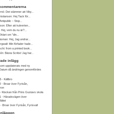
 kommentarerna
rnö:
Det stämmer att Viby...
ristiansen:
Hej Tack för...
Antipublic – Stop...
sson:
Efter att kulverten...
:
Hej, vem du nu är?...
Oklart om ”din...
Näsman:
Hej, Jag undrar...
rgwall:
Min förfader hade...
schi:
from a printed book...
rén:
Bästa Scribo! Jag har...
ade inlägg
 som uppdaterats med ny
. Datum då ändringen genomfördes
5 -
Källbro
2 -
Broar över Fyrisån,
bron
 -
Klockan från Prins Gustavs skola
1 -
Häradsvägen över
ältet
 -
Broar över Fyrisån, Fyrisvall
inläggen