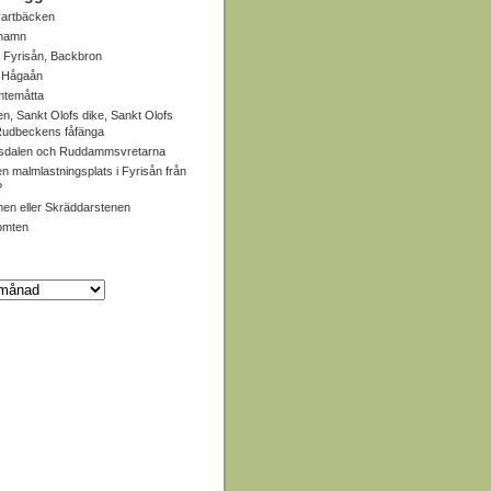
artbäcken
 hamn
 Fyrisån, Backbron
, Hågaån
mtemåtta
en, Sankt Olofs dike, Sankt Olofs
 Rudbeckens fåfänga
dalen och Ruddammsvretarna
en malmlastningsplats i Fyrisån från
?
en eller Skräddarstenen
omten