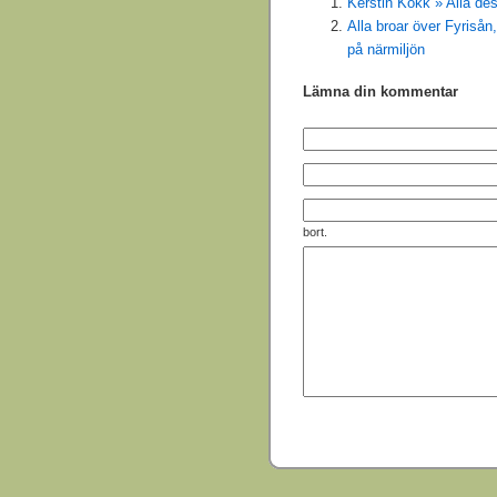
Kerstin Kokk » Alla de
Alla broar över Fyrisån
på närmiljön
Lämna din kommentar
bort.