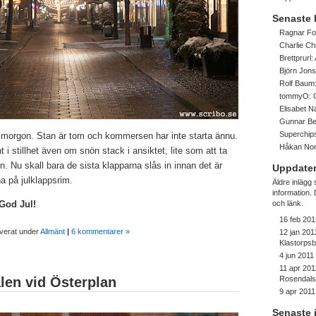
Senaste
Ragnar Fo
Charlie Ch
Brettprurl:
Björn Jon
Rolf Baum
tommyO:
Elisabet 
Gunnar Be
Superchip
smorgon. Stan är tom och kommersen har inte starta ännu.
Håkan No
t i stillhet även om snön stack i ansiktet, lite som att ta
n. Nu skall bara de sista klapparna slås in innan det är
Uppdater
a på julklappsrim.
Äldre inlägg
information
 God Jul!
och länk.
16 feb 201
iverat under
Allmänt
|
6 kommentarer »
12 jan 201
Klastorps
4 jun 2011
11 apr 201
len vid Österplan
Rosendalsf
9 apr 2011
Senaste 