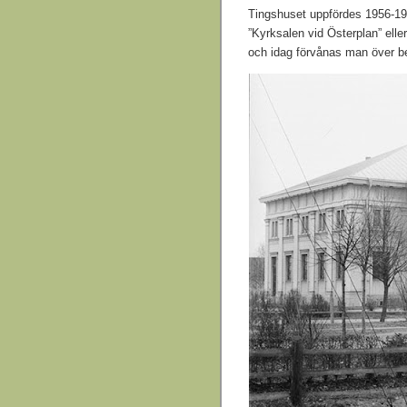
Tingshuset uppfördes 1956-1
”Kyrksalen vid Österplan” ell
och idag förvånas man över bes