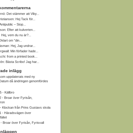
 kommentarerna
rnö:
Det stämmer att Viby...
ristiansen:
Hej Tack för...
Antipublic – Stop...
sson:
Efter att kulverten...
:
Hej, vem du nu är?...
Oklart om ”din...
Näsman:
Hej, Jag undrar...
rgwall:
Min förfader hade...
schi:
from a printed book...
rén:
Bästa Scribo! Jag har...
ade inlägg
 som uppdaterats med ny
. Datum då ändringen genomfördes
5 -
Källbro
2 -
Broar över Fyrisån,
bron
 -
Klockan från Prins Gustavs skola
1 -
Häradsvägen över
ältet
 -
Broar över Fyrisån, Fyrisvall
inläggen