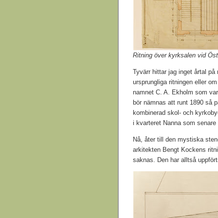
Ritning över kyrksalen vid Öst
Tyvärr hittar jag inget årtal p
ursprungliga ritningen eller 
namnet C. A. Ekholm som var 
bör nämnas att runt 1890 så 
kombinerad skol- och kyrkobyg
i kvarteret Nanna som senare
Nå, åter till den mystiska ste
arkitekten Bengt Kockens ritn
saknas. Den har alltså uppförts 