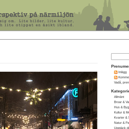
Prenume
Inlägg
Kommen
Vadå, pre
Kategori
Allmänt
Broar & Va
Hus & Byg
Kultur & M
Kvarter & 
Natur & P
Upptäck d