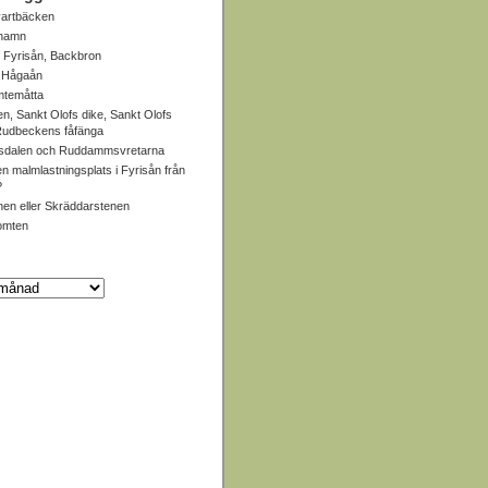
artbäcken
 hamn
 Fyrisån, Backbron
, Hågaån
mtemåtta
en, Sankt Olofs dike, Sankt Olofs
 Rudbeckens fåfänga
dalen och Ruddammsvretarna
en malmlastningsplats i Fyrisån från
?
en eller Skräddarstenen
omten