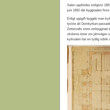
Salen uppfördes troligtvis 189
juni 1892 där byggnaden finns 
Enligt uppgift byggde man kyrk
tyckte att Domkyrkan passade 
Zettervalls stora ombyggnad 
skolorna öster om järnvägen 
kyrksalen har en tydlig rubrik