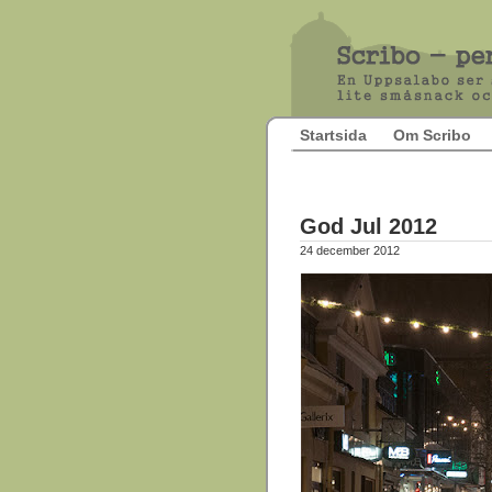
Startsida
Om Scribo
God Jul 2012
24 december 2012