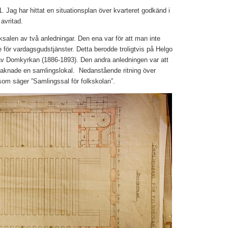
1. Jag har hittat en situationsplan över kvarteret godkänd i
avritad.
salen av två anledningar. Den ena var för att man inte
för vardagsgudstjänster. Detta berodde troligtvis på Helgo
av Domkyrkan (1886-1893). Den andra anledningen var att
saknade en samlingslokal. Nedanstående ritning över
 som säger ”Samlingssal för folkskolan”.