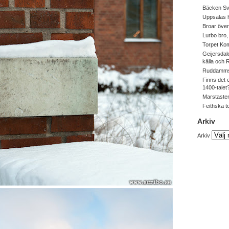
Bäcken Sv
Uppsalas
Broar över
Lurbo bro
Torpet Ko
Geijersdal
källa och
Ruddamms
Finns det 
1400-talet
Marstasten
Feithska t
Arkiv
Arkiv