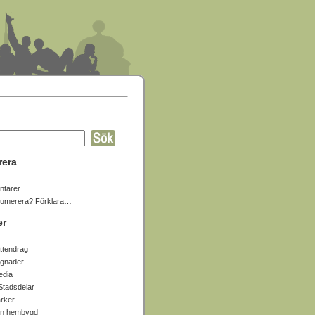
rera
tarer
numerera? Förklara…
er
ttendrag
gnader
edia
Stadsdelar
arker
in hembygd