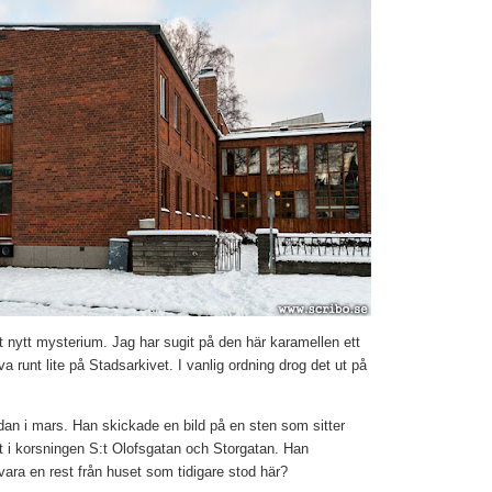
tt nytt mysterium. Jag har sugit på den här karamellen ett
äva runt lite på Stadsarkivet. I vanlig ordning drog det ut på
edan i mars. Han skickade en bild på en sten som sitter
t i korsningen S:t Olofsgatan och Storgatan. Han
ara en rest från huset som tidigare stod här?