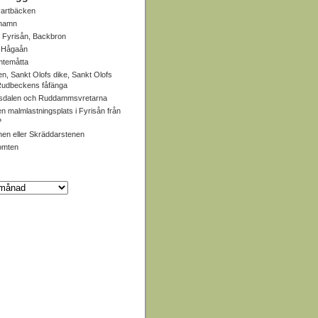
artbäcken
 hamn
 Fyrisån, Backbron
, Hågaån
mtemåtta
en, Sankt Olofs dike, Sankt Olofs
 Rudbeckens fåfänga
dalen och Ruddammsvretarna
en malmlastningsplats i Fyrisån från
?
en eller Skräddarstenen
omten