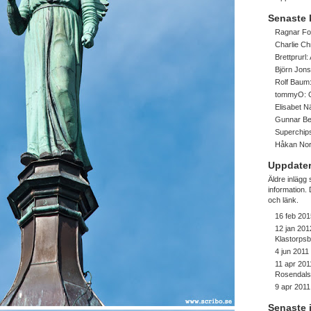
Senaste
Ragnar Fo
Charlie Ch
Brettprurl:
Björn Jon
Rolf Baum
tommyO:
Elisabet 
Gunnar Be
Superchip
Håkan No
Uppdater
Äldre inlägg
information
och länk.
16 feb 201
12 jan 201
Klastorps
4 jun 2011
11 apr 201
Rosendalsf
9 apr 2011
Senaste 