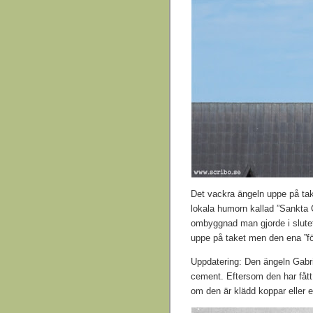
Det vackra ängeln uppe på tak
lokala humorn kallad ”Sankta 
ombyggnad man gjorde i slutet 
uppe på taket men den ena ”f
Uppdatering: Den ängeln Gabrie
cement. Eftersom den har fått 
om den är klädd koppar eller e