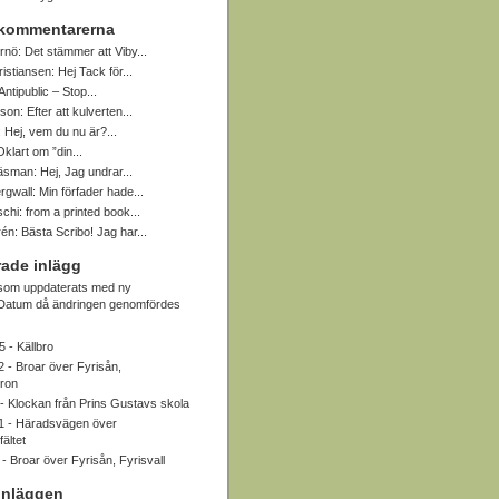
 kommentarerna
rnö:
Det stämmer att Viby...
ristiansen:
Hej Tack för...
Antipublic – Stop...
sson:
Efter att kulverten...
:
Hej, vem du nu är?...
Oklart om ”din...
Näsman:
Hej, Jag undrar...
rgwall:
Min förfader hade...
schi:
from a printed book...
rén:
Bästa Scribo! Jag har...
ade inlägg
 som uppdaterats med ny
. Datum då ändringen genomfördes
5 -
Källbro
2 -
Broar över Fyrisån,
bron
 -
Klockan från Prins Gustavs skola
1 -
Häradsvägen över
ältet
 -
Broar över Fyrisån, Fyrisvall
inläggen