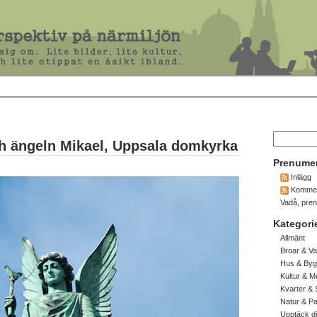
h ängeln Mikael, Uppsala domkyrka
Prenume
Inlägg
Kommen
Vadå, pre
Kategori
Allmänt
Broar & Va
Hus & Byg
Kultur & M
Kvarter & 
Natur & P
Upptäck d