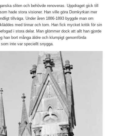
anska sliten och behövde renoveras. Uppdraget gick till
 som hade stora visioner. Han ville göra Domkyrkan mer
undligt tillväga. Under åren 1886-1893 byggde man om
 kläddes med tinnar och torn. Han fick mycket kritik för sin
efogad i stora delar. Man glömmer dock att allt han gjorde
 tog han bort många äldre och klumpigt genomförda
 som inte var speciellt snygga.