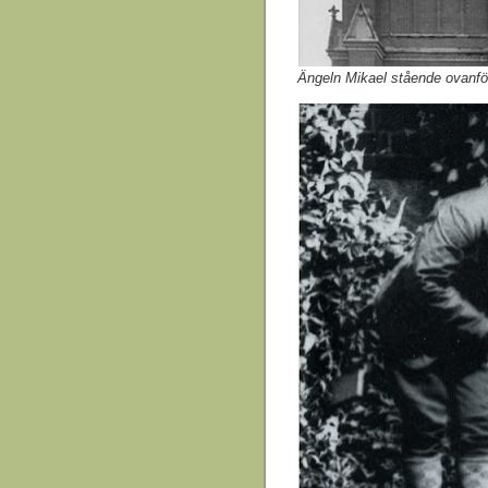
Ängeln Mikael stående ovanfö