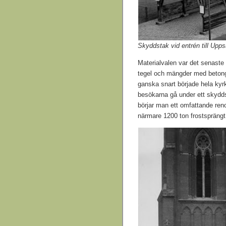
Skyddstak vid entrén till Upp
Materialvalen var det senaste
tegel och mängder med betong. 
ganska snart började hela kyrk
besökarna gå under ett skyddst
börjar man ett omfattande ren
närmare 1200 ton frostsprängt