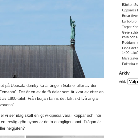
Bäcken Sv
Uppsalas
Broar över
Lurbo bro
Torpet Ko
Geijersdal
källa och
Ruddamms
Finns det 
1400-talet
Marstasten
Feithska t
Arkiv
Arkiv
et på Uppsala domkyrka är ängeln Gabriel eller av den
Cementa”. Det är en av de få delar som är kvar av efter en
av 1800-talet. Från början fanns det faktiskt två änglar
örsvann”.
l vi ser idag skall enligt wikipedia vara i koppar och inte
en trevlig grön nyans är detta antagligen sant. Frågan är
ller helgjuten?