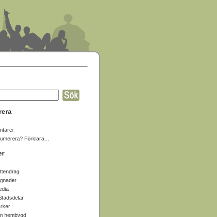
rera
tarer
numerera? Förklara…
er
ttendrag
gnader
edia
Stadsdelar
arker
in hembygd