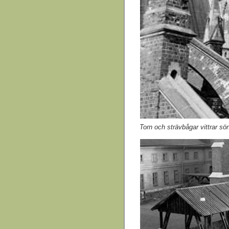
Torn och strävbågar vittrar sö