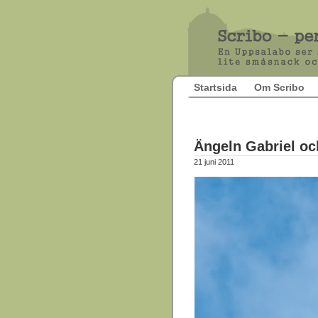
Startsida
Om Scribo
Ängeln Gabriel oc
21 juni 2011