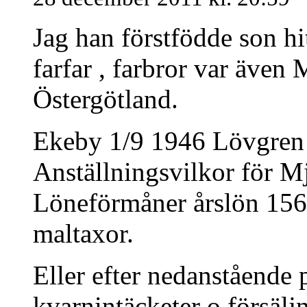
Jag han förstfödde son hit
farfar , farbror var även
Östergötland.
Ekeby 1/9 1946 Lövgren s
Anställningsvilkor för M
Löneförmåner årslön 156
maltaxor.
Eller efter nedanstående 
kvarnintäcketer o försälj