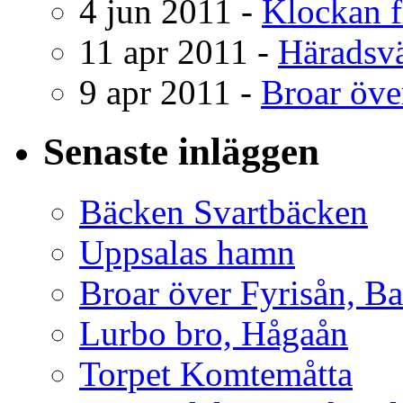
4 jun 2011 -
Klockan f
11 apr 2011 -
Häradsvä
9 apr 2011 -
Broar över
Senaste inläggen
Bäcken Svartbäcken
Uppsalas hamn
Broar över Fyrisån, B
Lurbo bro, Hågaån
Torpet Komtemåtta