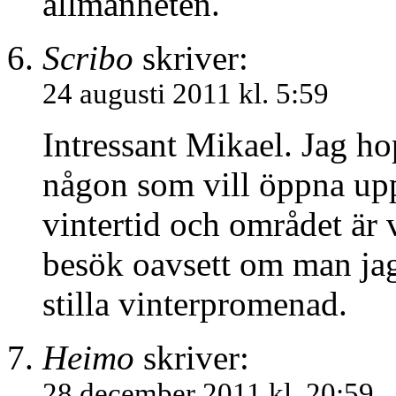
allmänheten.
Scribo
skriver:
24 augusti 2011 kl. 5:59
Intressant Mikael. Jag ho
någon som vill öppna upp
vintertid och området är v
besök oavsett om man jaga
stilla vinterpromenad.
Heimo
skriver:
28 december 2011 kl. 20:59