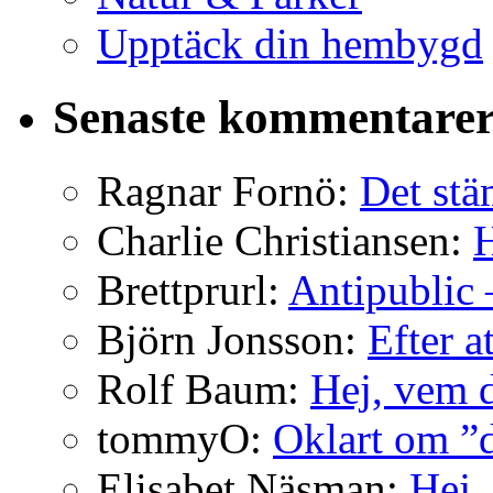
Upptäck din hembygd
Senaste kommentare
Ragnar Fornö:
Det stä
Charlie Christiansen:
H
Brettprurl:
Antipublic 
Björn Jonsson:
Efter a
Rolf Baum:
Hej, vem d
tommyO:
Oklart om ”d
Elisabet Näsman:
Hej, 