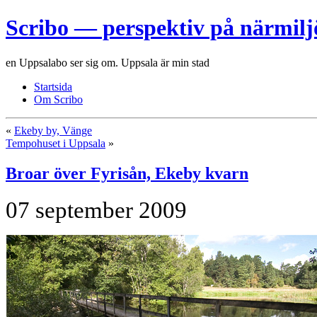
Scribo — perspektiv på närmilj
en Uppsalabo ser sig om. Uppsala är min stad
Startsida
Om Scribo
«
Ekeby by, Vänge
Tempohuset i Uppsala
»
Broar över Fyrisån, Ekeby kvarn
07 september 2009