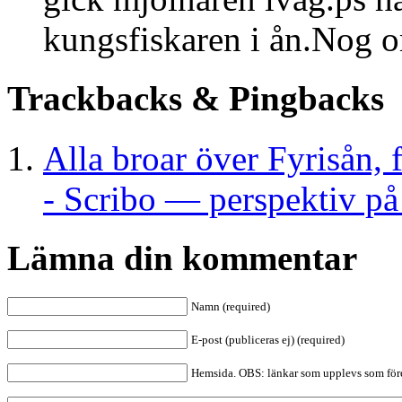
kungsfiskaren i ån.Nog om
Trackbacks & Pingbacks
Alla broar över Fyrisån, 
- Scribo — perspektiv på
Lämna din kommentar
Namn (required)
E-post (publiceras ej) (required)
Hemsida. OBS: länkar som upplevs som före