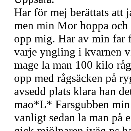
Har för mej berättats att j
men min Mor hoppa och 
opp mig. Har av min far få
varje yngling i kvarnen v
mage la man 100 kilo råg 
opp med rågsäcken på ry
avsedd plats klara han d
mao*L* Farsgubben min k
vanligt sedan la man på e
gick mjölnaren iväg.ps har