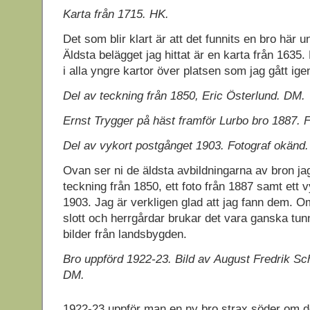
Karta från 1715. HK.
Det som blir klart är att det funnits en bro här 
Äldsta belägget jag hittat är en karta från 1635
i alla yngre kartor över platsen som jag gått ig
Del av teckning från 1850, Eric Österlund. DM.
Ernst Trygger på häst framför Lurbo bro 1887. F
Del av vykort postgånget 1903. Fotograf okänd.
Ovan ser ni de äldsta avbildningarna av bron jag
teckning från 1850, ett foto från 1887 samt ett 
1903. Jag är verkligen glad att jag fann dem. O
slott och herrgårdar brukar det vara ganska tu
bilder från landsbygden.
Bro uppförd 1922-23. Bild av August Fredrik S
DM.
1922-23 uppför man en ny bro strax söder om d