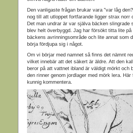
Den vanligaste frågan brukar vara ”var låg de
nog till att utloppet fortfarande ligger strax nor
Det man undrar är var själva bäcken slingrade 
blev helt överbyggd. Jag har försökt titta lite p
bäckens avrinningsområde och lite annat som 
börja fördjupa sig i något.
Om vi börjar med namnet så finns det nämnt re
vilket innebär att det säkert är äldre. Att den k
beror på att vattnet ibland är väldigt mörkt och b
den rinner genom jordlager med mörk lera. Här 
kunnig kommentera.