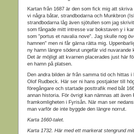
Kartan från 1687 är den som fick mig att skriva 
vi några båtar, strandbodarna och Munkbron (Is
strandbodarna låg även sjötullen som jag skrivit
som fångade mitt intresse var bokstaven y i ka
som ”portus et navalia nove”. Jag skulle nog öve
hamnen” men ni får gärna rätta mig. Uppenbarl
ny hamn längre söderut ungefär vid nuvarande
Det är möjligt att kvarnen placerades just här fö
en hamn på platsen.
Den andra bilden är från samma tid och hittas i
Olof Rudbeck. Här ser ni hans postjakter till hö
föregångare och startade posttrafik med båt 166
annan historia. För övrigt kan nämnas att äve
framkomligheten i Fyrisån. När man ser nedanst
man varför de inte byggde den längre norrut.
Karta 1660-talet.
Karta 1732. Här med ett markerat stengrund mitt