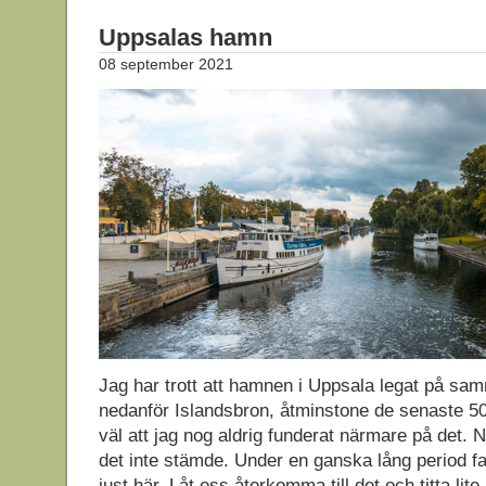
Uppsalas hamn
08 september 2021
Jag har trott att hamnen i Uppsala legat på sam
nedanför Islandsbron, åtminstone de senaste 5
väl att jag nog aldrig funderat närmare på det. N
det inte stämde. Under en ganska lång period f
just här. Låt oss återkomma till det och titta lite