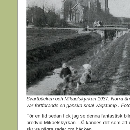
Svartbäcken och Mikaelskyrkan 1937. Norra ä
var fortfarande en ganska smal vägstump . Fot
För en tid sedan fick jag se denna fantastisk b
bredvid Mikaelskyrkan. Då kändes det som att d
skriva några rader om bäcken.