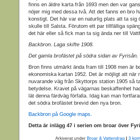
finns en äldre karta från 1693 men den var gans
nöjer mig med dessa två. Att det fanns en bro h
konstigt. Det här var en naturlig plats att ta s
skulle till Salsta. Förutom ett par tillfälliga sp
det här eller så fick man ta sig ända ner till Vat
Backbron. Laga skifte 1908.
Det gamla brofästet på södra sidan av Fyrisån.
Bron finns utmärkt ända fram till 1908 men är bo
ekonomiska kartan 1952. Det är möjligt att när
nuvarande väg från Skyttorps station 1905 så t
betydelse. Kravet på vägarnas beskaffenhet ha
lät denna färdväg förfalla. Idag kan man fortfar
det södra brofästet brevid den nya bron.
Backbron på Google maps.
Detta är inlägg 47 i serien om broar över Fyr
Arkiverat under
Broar & Vattendrag
|
3 kom