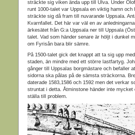
sträckte sig viken ända upp till Ulva. Under Olo
runt 1000-talet var Uppsala en viktig hamn och 
sträckte sig då fram till nuvarande Uppsala. Anta
Kvarnfallet. Det här var väl en av anledningarna t
ärkesätet från G:a Uppsala ner till Uppsala (Ös
talet. Vad som händer senare är höljt i dunkel 
om Fyrisån bara blir sämre.
På 1500-talet gick det knappt att ta sig upp med e
staden, än mindre med ett större lastfartyg. Joha
gånger till Uppsalas borgmästare och befaller a
sidorna ska pålas på de sämsta sträckorna. Br
daterade 1583,1586 och 1592 men det verkar s
struntat i detta. Åtminstone händer inte mycket 
ställa till problem.