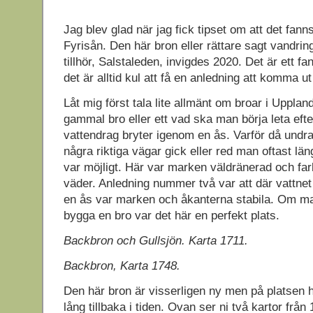
Jag blev glad när jag fick tipset om att det fann
Fyrisån. Den här bron eller rättare sagt vandri
tillhör, Salstaleden, invigdes 2020. Det är ett fan
det är alltid kul att få en anledning att komma ut
Låt mig först tala lite allmänt om broar i Uppland
gammal bro eller ett vad ska man börja leta efter
vattendrag bryter igenom en ås. Varför då undra
några riktiga vägar gick eller red man oftast l
var möjligt. Här var marken väldränerad och far
väder. Anledning nummer två var att där vattn
en ås var marken och åkanterna stabila. Om man
bygga en bro var det här en perfekt plats.
Backbron och Gullsjön. Karta 1711.
Backbron, Karta 1748.
Den här bron är visserligen ny men på platsen h
lång tillbaka i tiden. Ovan ser ni två kartor frå