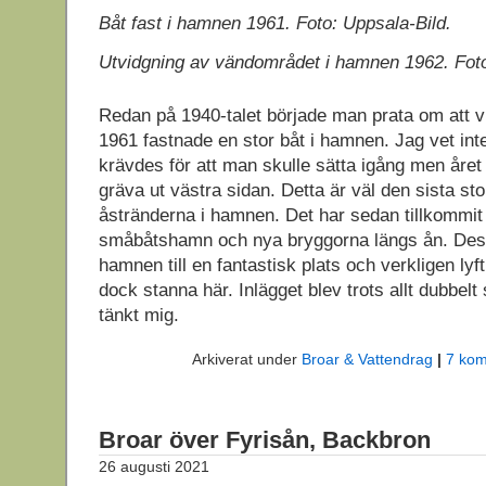
Båt fast i hamnen 1961. Foto: Uppsala-Bild.
Utvidgning av vändområdet i hamnen 1962. Foto
Redan på 1940-talet började man prata om att 
1961 fastnade en stor båt i hamnen. Jag vet in
krävdes för att man skulle sätta igång men året
gräva ut västra sidan. Detta är väl den sista st
åstränderna i hamnen. Det har sedan tillkommit
småbåtshamn och nya bryggorna längs ån. Dessa 
hamnen till en fantastisk plats och verkligen ly
dock stanna här. Inlägget blev trots allt dubbelt
tänkt mig.
Arkiverat under
Broar & Vattendrag
|
7 kom
Broar över Fyrisån, Backbron
26 augusti 2021