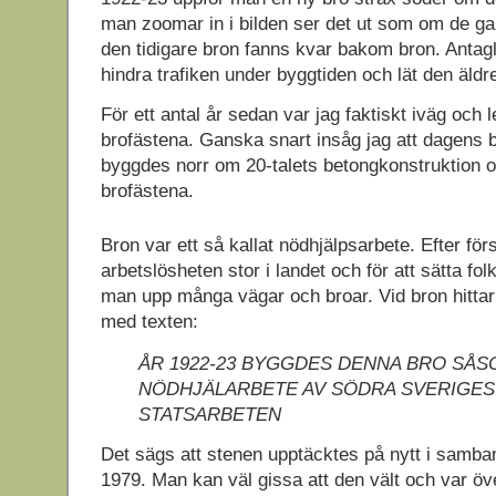
man zoomar in i bilden ser det ut som om de ga
den tidigare bron fanns kvar bakom bron. Antagl
hindra trafiken under byggtiden och lät den äldr
För ett antal år sedan var jag faktiskt iväg och 
brofästena. Ganska snart insåg jag att dagens 
byggdes norr om 20-talets betongkonstruktion 
brofästena.
Bron var ett så kallat nödhjälpsarbete. Efter för
arbetslösheten stor i landet och för att sätta fol
man upp många vägar och broar. Vid bron hittar
med texten:
ÅR 1922-23 BYGGDES DENNA BRO SÅS
NÖDHJÄLARBETE AV SÖDRA SVERIGES
STATSARBETEN
Det sägs att stenen upptäcktes på nytt i samb
1979. Man kan väl gissa att den vält och var öv